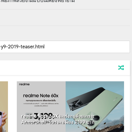
สุด เพื่อภาพสวยงามแบบไม่ต้องพยายาม
ก
realme Note 60X แกร่งทนด้วยเกราะ
ArmorShell™ ในราคาเพียง 3,199 บาท