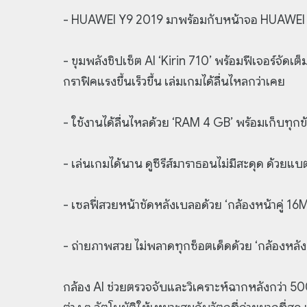
- HUAWEI Y9 2019 มาพร้อมกับหน้าจอ HUAWEI F
- ขุมพลังชิปเซ็ต AI ‘Kirin 710’ พร้อมฟีเจอร์จ
กราฟิคแรงขึ้นเร็วขึ้น เล่มเกมได้ลื่นไหลกว่าเคย
- ใช้งานได้ลื่นไหลด้วย ‘RAM 4 GB’ พร้อมเก็บทุก
- เล่นเกมได้นาน ดูซีรีส์มาราธอนไม่มีสะดุด ด้ว
- เซลฟี่สวยหน้าชัดหลังเบลอด้วย ‘กล้องหน้าคู่ 1
- ถ่ายภาพสวย ไม่พลาดทุกซ็อตเด็ดด้วย ‘กล้องหลัง
กล้อง AI ช่วยตรวจจับและวิเคราะห์ฉากหลังกว่า 500