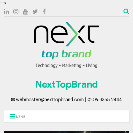
-->
NextTopBrand
✉ webmaster@nexttopbrand.com | ✆ 09 3355 2444
MENU