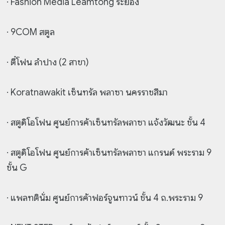
· Fashion Media Leamtong ระยอง
· 9COM สตูล
· ตี๋โฟน ลำปาง (2 สาขา)
· Koratnawakit เซ็นทรัล พลาซา นครราชสีมา
· สตูดิโอโฟน ศูนย์การค้าเซ็นทรัลพลาซา แจ้งวัฒนะ ชั้น 4
· สตูดิโอโฟน ศูนย์การค้าเซ็นทรัลพลาซา แกรนด์ พระราม 9
ชั้น G
· แพลทตินั่ม ศูนย์การค้าฟอร์จูนทาวน์ ชั้น 4 ถ.พระราม 9