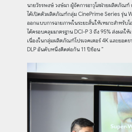
นายวัชรพงษ์ วงษ์มา ผู้จัดการอาวุโสฝ่ายผลิตภัณฑ์
ได้เปิดตัวผลิตภัณฑ์กลุ่ม CinePrime Series รุ่
ออกแบบการฉายภาพในระยะสั้นให้เหมาะสำหรับโฮมเธีย
ได้ครอบคลุมมาตรฐาน DCI-P 3 ถึง 95% ส่งผลให้เบ
เนื่องในกลุ่มผลิตภัณฑ์โปรเจคเตอร์ 4K และยอดข
DLP อันดับหนึ่งติดต่อกัน 11 ปีซ้อน ”