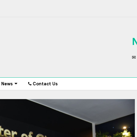
✉ 
News
Contact Us