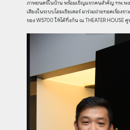
ภาพยนตร์ในบ้าน พร้อมเชิญแขกคนสำคัญ ทพ.พงศ์ทิพ
เสียงในระบบโฮมเธียเตอร์ มาร่วมถ่ายทอดเรื่องร
ของ W5700 ให้ได้ทึ่งกัน ณ THEATER HOUSE ศู