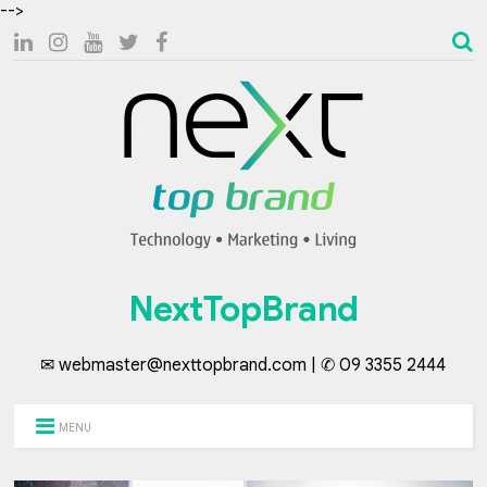
-->
NextTopBrand
✉ webmaster@nexttopbrand.com | ✆ 09 3355 2444
MENU