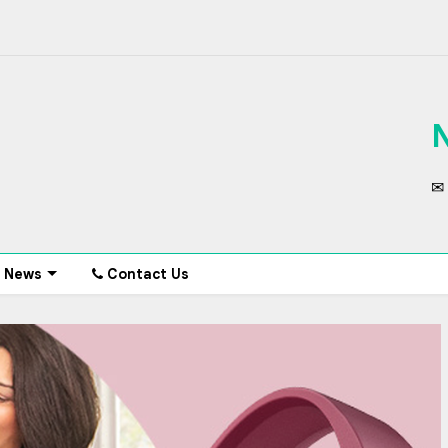
✉ 
News
Contact Us