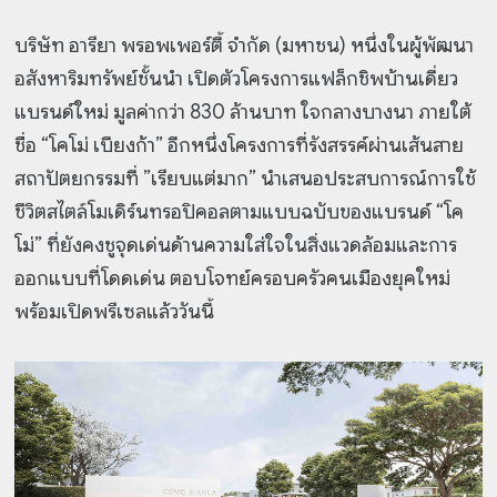
บริษัท อารียา พรอพเพอร์ตี้ จำกัด (มหาชน) หนึ่งในผู้พัฒนา
อสังหาริมทรัพย์ชั้นนำ เปิดตัวโครงการแฟล็กชิพบ้านเดี่ยว
แบรนด์ใหม่ มูลค่ากว่า 830 ล้านบาท ใจกลางบางนา ภายใต้
ชื่อ “โคโม่ เบียงก้า” อีกหนึ่งโครงการที่รังสรรค์ผ่านเส้นสาย
สถาปัตยกรรมที่ ”เรียบแต่มาก” นำเสนอประสบการณ์การใช้
ชีวิตสไตล์โมเดิร์นทรอปิคอลตามแบบฉบับของแบรนด์ “โค
โม่” ที่ยังคงชูจุดเด่นด้านความใส่ใจในสิ่งแวดล้อมและการ
ออกแบบที่โดดเด่น ตอบโจทย์ครอบครัวคนเมืองยุคใหม่
พร้อมเปิดพรีเซลแล้ววันนี้