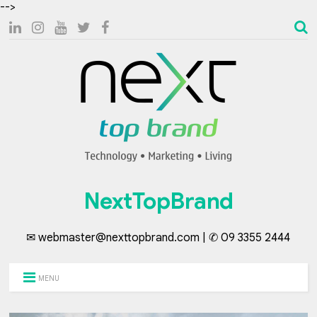
-->
NextTopBrand
✉ webmaster@nexttopbrand.com | ✆ 09 3355 2444
MENU