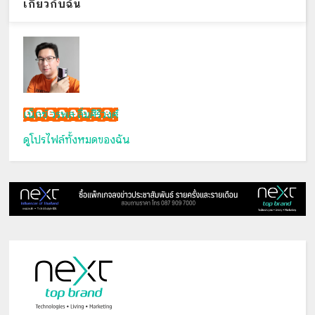
เกี่ยวกับฉัน
เน็กซ์ วรพล ลิ่มศิริวงศ์
ดูโปรไฟล์ทั้งหมดของฉัน