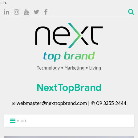
-->
NextTopBrand
✉ webmaster@nexttopbrand.com | ✆ 09 3355 2444
MENU