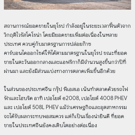
สถานการณ์ยอดขายในยุโรป กำลังอยู่ในระยะเวลาฟื้นตัวจาก
วิกฤติไวรัสโคโรน่า โดยมียอดขายเพิ่มต่อเนื่องในหลาย
ประเทศ ควบคู่กับมาตรฐานการปล่อยก๊าซ
คาร์บอนไดออกไซด์ให้ได้ตามมาตรฐานในยุโรป ขณะที่ยอด
ขายในตะวันออกกลางและแอฟริกาก็มีจำนวนสูงขึ้นกว่าปีที่
ผ่านมา และยังมีส่วนแบ่งทางการตลาดเพิ่มขึ้นอีกด้วย
ในส่วนของประเทศจีน กรุ๊ป พีเอสเอ เน้นทำตลาดด้วยรถไฟ
ฟ้าและไฮบริด อาทิ เปอโยต์ e2008, เปอโยต์ 4008 PHEV
และ เปอโยต์ 508L PHEV แม้ว่าเศรษฐกิจและอุตสาหกรรม
จะได้รับผลกระทบพอสมควร แต่ก็เป็นเรื่องน่ายินดี ที่ยอด
ขายในประเทศจีนยังคงเติบโตอย่างต่อเนื่อง