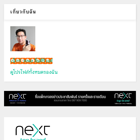
เกี่ยวกับฉัน
เน็กซ์ วรพล ลิ่มศิริวงศ์
ดูโปรไฟล์ทั้งหมดของฉัน