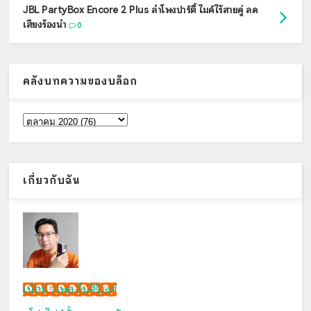
JBL PartyBox Encore 2 Plus ลำโพงปาร์ตี้ ไมค์ไร้สายคู่ ลด
เสียงร้องนำ
0
คลังบทความของบล็อก
เกี่ยวกับฉัน
เน็กซ์ วรพล ลิ่มศิริวงศ์