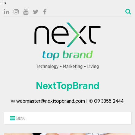
-->
NextTopBrand
✉ webmaster@nexttopbrand.com | ✆ 09 3355 2444
MENU