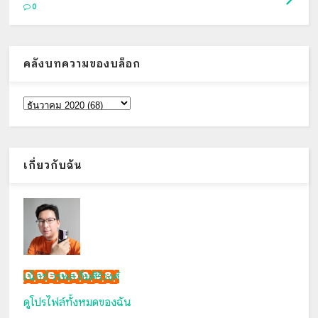
0
คลังบทความของบล็อก
เกี่ยวกับฉัน
เน็กซ์ วรพล ลิ่มศิริวงศ์
ดูโปรไฟล์ทั้งหมดของฉัน