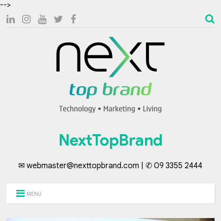
-->
NextTopBrand
✉ webmaster@nexttopbrand.com | ✆ 09 3355 2444
MENU