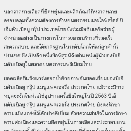
นอกจากทางเลือกที่ยืดหยุ่นและผลิตภัณฑ์ที่หลากหลาย
ครอบคลุมทั้งความต้องการด้านยนตรกรรมและ
ไลฟ์สไตล์ บี
เอ็มดับเบิลยู กรุ๊ป ประเทศไทยยังร่วมมือกับเครือข่ายผู้
จำหน่ายอย่างเป็นทางการในการขยายบริการที่รวดเร็ว
สะดวกสบาย และได้มาตรฐานในระดับโลกให้แก่ลูกค้าทั่ว
ประเทศ ซึ่งเป็นอีกหนึ่งข้อพิสูจน์ถึงตำแหน่งผู้นำของบีเอ็
มดับเบิลยูในตลาดยนตรกรรมพรีเมียมไทย
ยอดผลิตที่แข็งแกร่งตอกย้ำศักยภาพอันยอดเยี่ยมของบีเอ็
มดับเบิลยู กรุ๊ป แมนูแฟคเจอริ่ง ประเทศไทย
แม้ว่าจะมีการ
หยุดชะงักในห่วงโซ่อุปทานครั้งยิ่งใหญ่ในปี 2563 บีเอ็
มดับเบิลยู กรุ๊ป แมนูแฟคเจอริ่ง ประเทศไทย ยังคงรักษา
ความแข็งแกร่งไว้ได้อย่างดีเยี่ยม ด้วยความสำเร็จในการรักษา
ความต่อเนื่องและความยืดหยุ่นในการผลิตและประกอบยาน