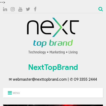
-->
NextTopBrand
✉ webmaster@nexttopbrand.com | ✆ 09 3355 2444
MENU