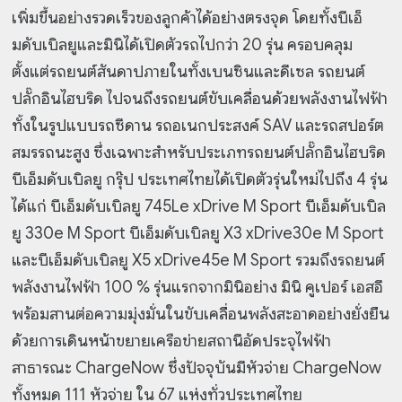
เพิ่มขึ้นอย่างรวดเร็วของลูกค้าได้อย่างตรงจุด โดยทั้งบีเอ็
มดับเบิลยูและมินิได้เปิดตัวรถไปกว่า 20 รุ่น ครอบคลุม
ตั้งแต่รถยนต์สันดาปภายในทั้งเบนซินและดีเซล รถยนต์
ปลั๊กอินไฮบริด ไปจนถึงรถยนต์ขับเคลื่อนด้วยพลังงานไฟฟ้า
ทั้งในรูปแบบรถซีดาน รถอเนกประสงค์ SAV และรถสปอร์ต
สมรรถนะสูง ซึ่งเฉพาะสำหรับประเภทรถยนต์ปลั๊กอินไฮบริด
บีเอ็มดับเบิลยู กรุ๊ป ประเทศไทยได้เปิดตัวรุ่นใหม่ไปถึง 4 รุ่น
ได้แก่ บีเอ็มดับเบิลยู 745Le xDrive M Sport บีเอ็มดับเบิล
ยู 330e M Sport บีเอ็มดับเบิลยู X3 xDrive30e M Sport
และบีเอ็มดับเบิลยู X5 xDrive45e M Sport รวมถึงรถยนต์
พลังงานไฟฟ้า 100 % รุ่นแรกจากมินิอย่าง มินิ คูเปอร์ เอสอี
พร้อมสานต่อความมุ่งมั่นในขับเคลื่อนพลังสะอาดอย่างยั่งยืน
ด้วยการเดินหน้าขยายเครือข่ายสถานีอัดประจุไฟฟ้า
สาธารณะ ChargeNow ซึ่งปัจจุบันมีหัวจ่าย ChargeNow
ทั้งหมด 111 หัวจ่าย ใน 67 แห่งทั่วประเทศไทย