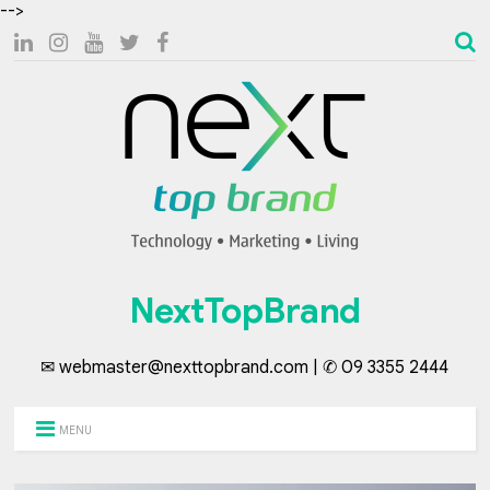
-->
NextTopBrand
✉ webmaster@nexttopbrand.com | ✆ 09 3355 2444
MENU