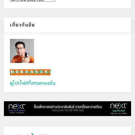
เกี่ยวกับฉัน
เน็กซ์ วรพล ลิ่มศิริวงศ์
ดูโปรไฟล์ทั้งหมดของฉัน