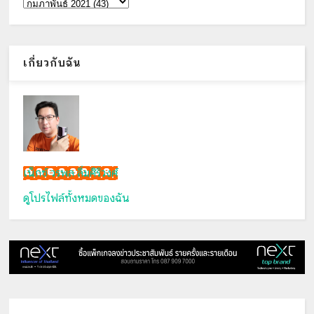
เกี่ยวกับฉัน
เน็กซ์ วรพล ลิ่มศิริวงศ์
ดูโปรไฟล์ทั้งหมดของฉัน