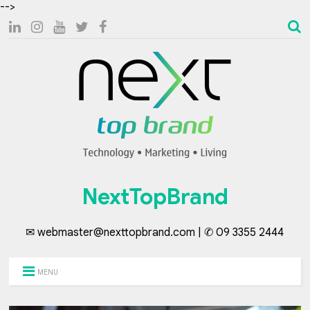
-->
NextTopBrand
✉ webmaster@nexttopbrand.com | ✆ 09 3355 2444
MENU