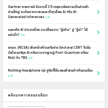
Gartner คาดการณ์ นับจากนี้ 3 ปี เหตุละเมิดความเป็นส่วนตัว
ส่วนใหญ่ จะเกิดจากการคาดเดาที่สรุปโดย AI หรือ AI-
Generated Inferences
0
ถอดรหัส AI ประเทศไทย จะเปลี่ยนจาก "ผู้สร้าง" สู่ "ผู้นำ" ได้
อย่างไร?
0
สกมช. (NCSA) เดินหน้าสร้างเครือข่าย Sectoral CERT รับมือ
ภัยไซเบอร์ยุค AI พร้อมวางรากฐานสู่ Post-Quantum พร้อม
MoU กับ TBS
0
Nothing Headphone (a) หูฟังที่ใช้แสดงตัวตนสำหรับคนเมือง
0
คลังบทความของบล็อก