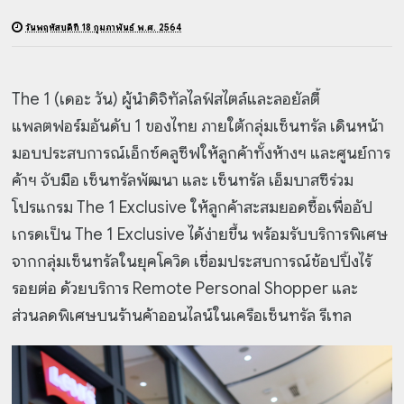
วันพฤหัสบดีที่ 18 กุมภาพันธ์ พ.ศ. 2564
The 1 (เดอะ วัน) ผู้นำดิจิทัลไลฟ์สไตล์และลอยัลตี้
แพลตฟอร์มอันดับ 1 ของไทย ภายใต้กลุ่มเซ็นทรัล เดินหน้า
มอบประสบการณ์เอ็กซ์คลูซีฟให้ลูกค้าทั้งห้างฯ และศูนย์การ
ค้าฯ จับมือ เซ็นทรัลพัฒนา และ เซ็นทรัล เอ็มบาสซีร่วม
โปรแกรม The 1 Exclusive ให้ลูกค้าสะสมยอดซื้อเพื่ออัป
เกรดเป็น The 1 Exclusive ได้ง่ายขึ้น พร้อมรับบริการพิเศษ
จากกลุ่มเซ็นทรัลในยุคโควิด เชื่อมประสบการณ์ช้อปปิ้งไร้
รอยต่อ ด้วยบริการ Remote Personal Shopper และ
ส่วนลดพิเศษบนร้านค้าออนไลน์ในเครือเซ็นทรัล รีเทล