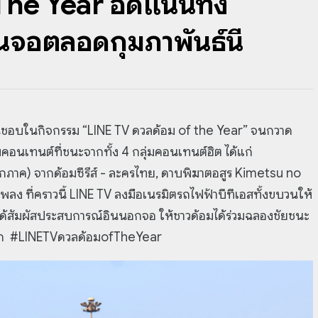
he Year อัดแน่นทั้ง
นจอตลอดกุมภาพันธ์นี้
่นชอบในกิจกรรม “LINE TV ดวลด้อม of the Year” จนกวาด
คอนเทนต์ที่ชนะจากทั้ง 4 กลุ่มคอนเทนต์ฮิต ได้แก่
ุกภาค) จากด้อมซีรีส์ - ละครไทย, ดาบพิฆาตอสูร Kimetsu no
ลง ที่คราวนี้ LINE TV ลงมือเนรมิตรถไฟฟ้าบีทีเอสทั้งขบวนให้
้สัมผัสประสบการณ์อินนอกจอ ให้ชาวด้อมได้ร่วมฉลองชัยชนะ
ท็ก #LINETVดวลด้อมofTheYear