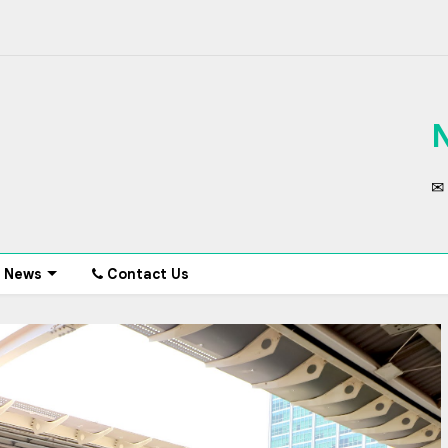
✉ 
News
Contact Us