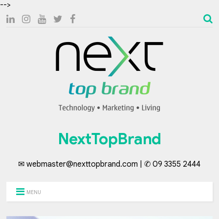
-->
NextTopBrand
✉ webmaster@nexttopbrand.com | ✆ 09 3355 2444
MENU