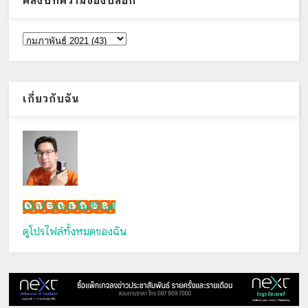
คลังบทความของบล็อก
เกี่ยวกับฉัน
เน็กซ์ วรพล ลิ่มศิริวงศ์
ดูโปรไฟล์ทั้งหมดของฉัน