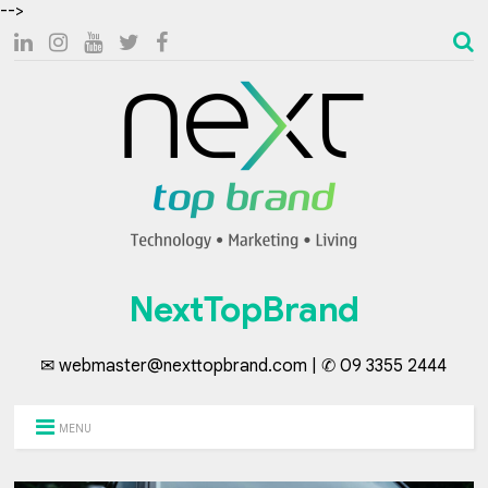
-->
NextTopBrand
✉ webmaster@nexttopbrand.com | ✆ 09 3355 2444
MENU