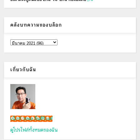
คลังบทความของบล็อก
เกี่ยวกับฉัน
เน็กซ์ วรพล ลิ่มศิริวงศ์
ดูโปรไฟล์ทั้งหมดของฉัน