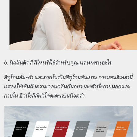
6. นิสสันคิกส์ สีไหนที่ใช่สำหรับคุณ และเพราะอะไร
สีทูโทนส้ม-ดำ และภายในเป็นสีทูโทนส้มแทน การผสมสีเหล่านี้
แสดงให้เห็นถึงความกลมกลืนกันอย่างลงตัวทั้งภายนอกและ
ภายใน อีกทั้งสีส้มก็โดดเด่นเป็นที่จดจำ