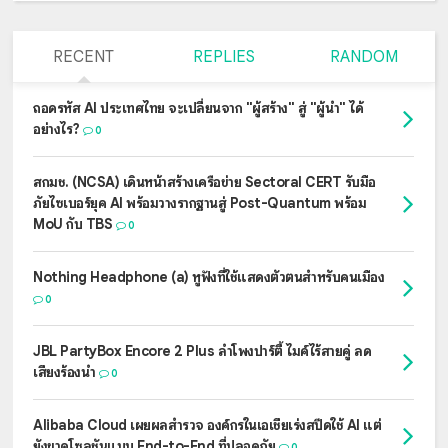
RECENT
REPLIES
RANDOM
ถอดรหัส AI ประเทศไทย จะเปลี่ยนจาก "ผู้สร้าง" สู่ "ผู้นำ" ได้
อย่างไร?
0
สกมช. (NCSA) เดินหน้าสร้างเครือข่าย Sectoral CERT รับมือ
ภัยไซเบอร์ยุค AI พร้อมวางรากฐานสู่ Post-Quantum พร้อม
MoU กับ TBS
0
Nothing Headphone (a) หูฟังที่ใช้แสดงตัวตนสำหรับคนเมือง
0
JBL PartyBox Encore 2 Plus ลำโพงปาร์ตี้ ไมค์ไร้สายคู่ ลด
เสียงร้องนำ
0
Alibaba Cloud เผยผลสำรวจ องค์กรในเอเชียเร่งสปีดใช้ AI แต่
ยังขาดโซลูชันแบบ End-to-End ที่ปลอดภัย
0