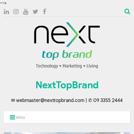
-->
NextTopBrand
✉ webmaster@nexttopbrand.com | ✆ 09 3355 2444
MENU