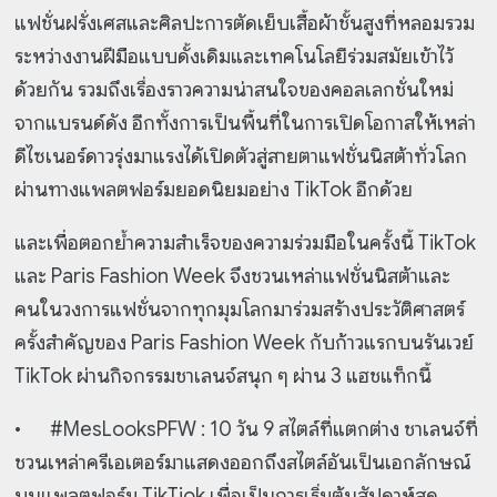
แฟชั่นฝรั่งเศสและศิลปะการตัดเย็บเสื้อผ้าชั้นสูงที่หลอมรวม
ระหว่างงานฝีมือแบบดั้งเดิมและเทคโนโลยีร่วมสมัยเข้าไว้
ด้วยกัน รวมถึงเรื่องราวความน่าสนใจของคอลเลกชั่นใหม่
จากแบรนด์ดัง อีกทั้งการเป็นพื้นที่ในการเปิดโอกาสให้เหล่า
ดีไซเนอร์ดาวรุ่งมาแรงได้เปิดตัวสู่สายตาแฟชั่นนิสต้าทั่วโลก
ผ่านทางแพลตฟอร์มยอดนิยมอย่าง TikTok อีกด้วย
และเพื่อตอกย้ำความสำเร็จของความร่วมมือในครั้งนี้ TikTok
และ Paris Fashion Week จึงชวนเหล่าแฟชั่นนิสต้าและ
คนในวงการแฟชั่นจากทุกมุมโลกมาร่วมสร้างประวัติศาสตร์
ครั้งสำคัญของ Paris Fashion Week กับก้าวแรกบนรันเวย์
TikTok ผ่านกิจกรรมชาเลนจ์สนุก ๆ ผ่าน 3 แฮชแท็กนี้
•
#MesLooksPFW : 10 วัน 9 สไตล์ที่แตกต่าง ชาเลนจ์ที่
ชวนเหล่าครีเอเตอร์มาแสดงออกถึงสไตล์อันเป็นเอกลักษณ์
บนแพลตฟอร์ม TikTiok เพื่อเป็นการเริ่มต้นสัปดาห์สุด