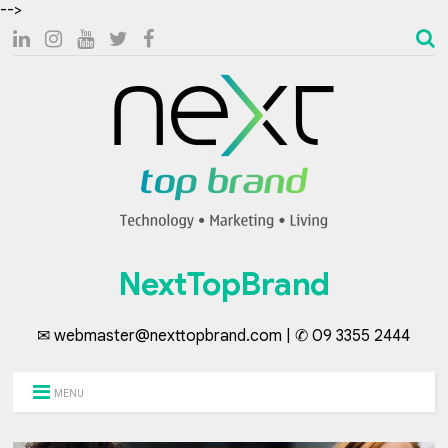
-->
NextTopBrand
✉ webmaster@nexttopbrand.com | ✆ 09 3355 2444
MENU