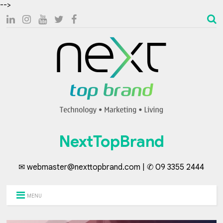
-->
NextTopBrand
✉ webmaster@nexttopbrand.com | ✆ 09 3355 2444
MENU