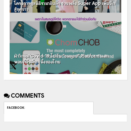
โครงการมูลนิธิรามาธิบดีฯ รวมพลัง Super App เพื่อนัก
สู้ชุดขาว
ฝ่าวิกฤต Covid-19 ไปกับ "ชมชอบ" Platform แลก
พอยท์อันดับหนึ่งของไทย
COMMENTS
FACEBOOK
: