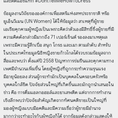
และติดแฮชแท็ก #DontTellMeHowToDress
ข้อมูลงานวิจัยขององค์การเพื่อสตรีแห่งสหประชาชาติ หรือ
ยูเอ็นวีเมน (UN Women) ได้ให้ข้อมูลว่า สาเหตุที่ผู้ชาย
เอเชียคุกคามผู้หญิงเป็นเพราะคิดว่าตัวเองมีสิทธิ์ซึ่งผู้ชายที่มี
ความคิดดังกล่าวมีมากถึง 71 เปอร์เซ็นต์ รองลงมาเหตุผล
เพราะมีความรู้สึกเบื่อ สนุก โกรธ และเมา ตามลำดับ สำหรับ
ในประเทศไทยมูลนิธิหญิงชายก้าวไกลได้รวบรวมข้อมูลจาก
สื่อและพบว่า ตั้งแต่ปี 2558 ปัญหาการข่มขืนและคุกคามทาง
เพศมีจำนวนเพิ่มขึ้น โดยผู้หญิงที่ถูกกระทำความรุนแรง
มีอายุน้อยลง ส่วนผู้กระทำมักเป็นบุคคลในครอบครัวหรือ
บุคคลใกล้ชิด ปัจจัยส่วนใหญ่ที่เกิดขึ้นและมักถูกนำเสนอใน
ข่าว คือ การดื่มแอลกอฮอล์และยาเสพติด แต่จากการทำงาน
เชิงลึกพบว่าปัจจัยสำคัญเกิดจากทัศนคติชายเป็นใหญ่ที่
มองผู้หญิงแบบมีอคติและมีความเชื่อว่าผู้ชายมีอำนาจ
มากกว่าจะทำอะไรกับผู้หญิงก็ได้ จากข้อมูลดังกล่าวแสดงให้