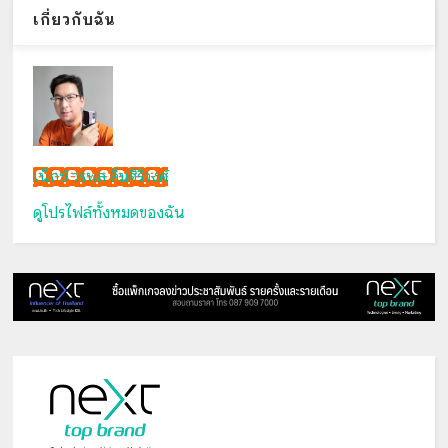
เกี่ยวกับฉัน
เน็กซ์ วรพล ลิ่มศิริวงศ์
ดูโปรไฟล์ทั้งหมดของฉัน