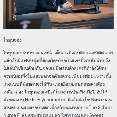
โกยุนจอง
โกยุนจอง รับบท จอนเยซึล เด็กสาวที่สอบติดคณะนิติศาสตร์
แต่กลับมีแฟนหนุ่มที่ต้องผิดหวังอย่างแรงที่สอบไม่ผ่าน จึง
ไม่ได้เข้าเรียนด้วยกัน จอนเยซึลเป็นตัวละครที่กำลังได้รับ
ความนิยมทั้งในและนอกจอด้วยความเพียบพร้อม เพราะทั้ง
เก่งแบบที่น้อยคนจะไล่ทัน แถมยังสวยจนหลายคนต้อง
เหลียวมอง โกยุนจองเดบิวท์ในวงการบันเทิงเมื่อปี 2019
ด้วยผลงาน He Is Psychometric มือสัมผัส ไขปริศนา ก่อน
สานต่องานแสดงอย่างต่อเนื่องกับผลงานอย่าง The School
Nurse Files ครูพยาบาลแปลก ปีศาจป่วน และ Sweet