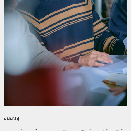
ฮยอนอู