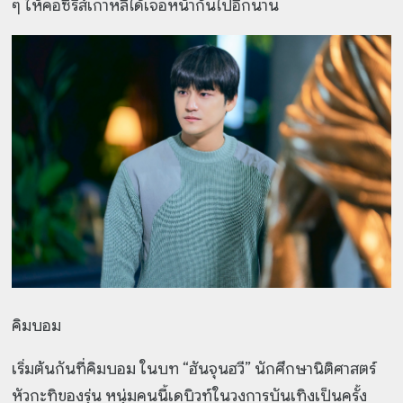
ๆ ให้คอซีรีส์เกาหลีได้เจอหน้ากันไปอีกนาน
คิมบอม
เริ่มต้นกันที่คิมบอม ในบท “ฮันจุนฮวี” นักศึกษานิติศาสตร์
หัวกะทิของรุ่น หนุ่มคนนี้เดบิวท์ในวงการบันเทิงเป็นครั้ง