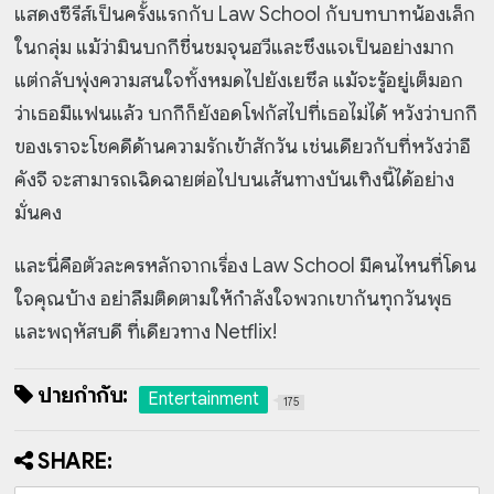
แสดงซีรีส์เป็นครั้งแรกกับ Law School กับบทบาทน้องเล็ก
ในกลุ่ม แม้ว่ามินบกกีชื่นชมจุนฮวีและซึงแจเป็นอย่างมาก
แต่กลับพุ่งความสนใจทั้งหมดไปยังเยซึล แม้จะรู้อยู่เต็มอก
ว่าเธอมีแฟนแล้ว บกกีก็ยังอดโฟกัสไปที่เธอไม่ได้ หวังว่าบกกี
ของเราจะโชคดีด้านความรักเข้าสักวัน เช่นเดียวกับที่หวังว่าอี
คังจี จะสามารถเฉิดฉายต่อไปบนเส้นทางบันเทิงนี้ได้อย่าง
มั่นคง
และนี่คือตัวละครหลักจากเรื่อง Law School มีคนไหนที่โดน
ใจคุณบ้าง อย่าลืมติดตามให้กำลังใจพวกเขากันทุกวันพุธ
และพฤหัสบดี ที่เดียวทาง Netflix!
ป้ายกำกับ:
Entertainment
175
SHARE: