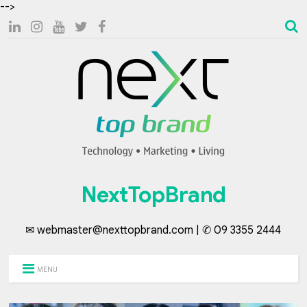
-->
NextTopBrand
✉ webmaster@nexttopbrand.com | ✆ 09 3355 2444
MENU