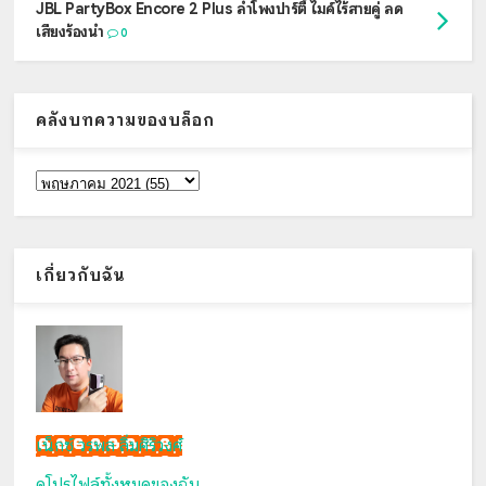
JBL PartyBox Encore 2 Plus ลำโพงปาร์ตี้ ไมค์ไร้สายคู่ ลด
เสียงร้องนำ
0
คลังบทความของบล็อก
เกี่ยวกับฉัน
เน็กซ์ วรพล ลิ่มศิริวงศ์
ดูโปรไฟล์ทั้งหมดของฉัน