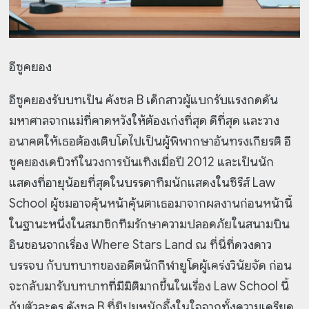
อีซูคยอง
อีซูคยองรับบทเป็น คังซล B เด็กสาวผู้แบกรับแรงกดดัน
มหาศาลจากแม่ที่คาดหวังให้ต้องเก่งที่สุด ดีที่สุด และวาง
อนาคตให้เธอต้องเติบโดไปเป็นผู้พิพากษาอันทรงเกียรติ อี
ซูคยองเดบิวท์ในวงการบันเทิงเมื่อปี 2012 และเป็นนัก
แสดงที่อายุน้อยที่สุดในบรรดาทีมนักแสดงในซีรีส์ Law
School ผู้ชมอาจคุ้นหน้าคุ้นตาเธอมาจากผลงานก่อนหน้านี้
ในฐานะหนึ่งในสมาชิกทีมรักษาความปลอดภัยในสนามบิน
อินชอนจากเรื่อง Where Stars Land ณ ที่นี่ที่ดวงดาว
บรรจบ กับบทบาทของอดีตนักกีฬายูโดผู้เคร่งวินัยจัด ก่อน
จะกลับมารับบทบาทที่มีมิติมากขึ้นในเรื่อง Law School นี้
กับตัวละคร คังซล B ที่มีปมหนักอึ้งในใจจากทั้งความเครียด