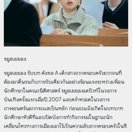
รยูฮเยยอง
รยูฮเยยอง รับบท คังซล A เด็กสาวจากครอบครัวยากจนที่
ต้องมาดิ้นรนกับการขับเคี่ยวกันอย่างร้อนแรงระหว่างเพื่อน
นักศึกษาในคณะนิติศาสตร์ รยูฮเยยองเดบิวท์ในวงการ
บันเทิงครั้งแรกเมื่อปี 2007 และคร่ำหวอดในวงการ
ภาพยนตร์นอกกระแสเป็นหลัก ก่อนจะแจ้งเกิดในบทบาท
นักศึกษาหัวดีที่แอบปิดบังการทำกิจกรรมในฐานะนัก
เคลื่อนไหวทางการเมืองเอาไว้เป็นความลับจากครอบครัวในซี