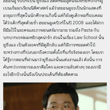
ฮยอนอู รับบทเป็น ยูซึงแจ อดีตหมอสูตินรีแพทย์หัวกะทิผู้
เบนเข็มมาเรียนนิติศาสตร์ แม้ว่าฮยอนอูจะเป็นนักแสดงที่
อายุมากที่สุดในนักศึกษาแก๊งนี้ แต่ก็ยังดูเด็กพอที่จะเคลม
ได้ว่าเด็กที่สุดด้วยซ้ำ ฮยอนอูเดบิวท์ในปี 2008 และได้ฝาก
ฝีมือไว้ในละครและภาพยนตร์มากมาย รวมถึง Pasta กับ
บทบาทเชฟผมหยิกสุดน่ารัก ส่วนในเรื่อง Law School นั้น
ยูซึงแจ เป็นตัวละครที่มีดูลึกลับ แต่ก็มีการหยอดคำใบ้
ระหว่างทางที่บ่งบอกถึงความตั้งใจที่แท้จริงของเขา โดยเรา
ได้รู้จากตอนที่ผ่านมาว่ายูซึงแจนั้นแต่งงานแล้ว ดังนั้น การ
ค้นหาว่าภรรยาของเขาคือใคร และความลับต่างๆ ของเขามี
อะไรอีกบ้างนั้นจึงเป็นประเด็นที่ต้องติดตาม