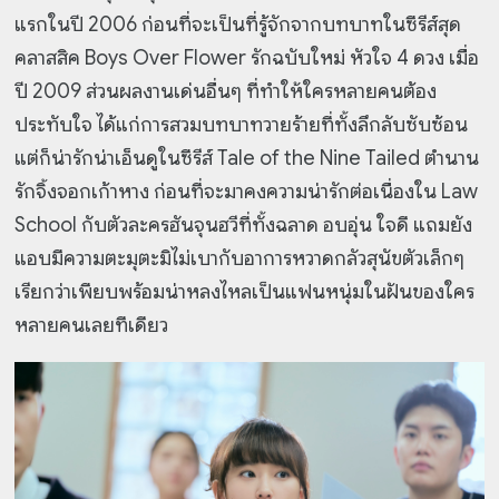
แรกในปี 2006 ก่อนที่จะเป็นที่รู้จักจากบทบาทในซีรีส์สุด
คลาสสิค Boys Over Flower รักฉบับใหม่ หัวใจ 4 ดวง เมื่อ
ปี 2009 ส่วนผลงานเด่นอื่นๆ ที่ทำให้ใครหลายคนต้อง
ประทับใจ ได้แก่การสวมบทบาทวายร้ายที่ทั้งลึกลับซับซ้อน
แต่ก็น่ารักน่าเอ็นดูในซีรีส์ Tale of the Nine Tailed ตำนาน
รักจิ้งจอกเก้าหาง ก่อนที่จะมาคงความน่ารักต่อเนื่องใน Law
School กับตัวละครฮันจุนฮวีที่ทั้งฉลาด อบอุ่น ใจดี แถมยัง
แอบมีความตะมุตะมิไม่เบากับอาการหวาดกลัวสุนัขตัวเล็กๆ
เรียกว่าเพียบพร้อมน่าหลงไหลเป็นแฟนหนุ่มในฝันของใคร
หลายคนเลยทีเดียว