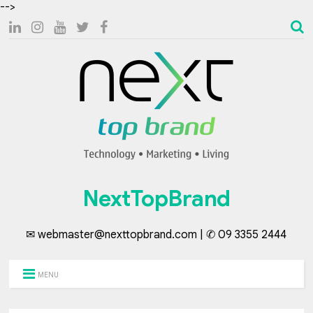
-->
NextTopBrand
✉ webmaster@nexttopbrand.com | ✆ 09 3355 2444
MENU