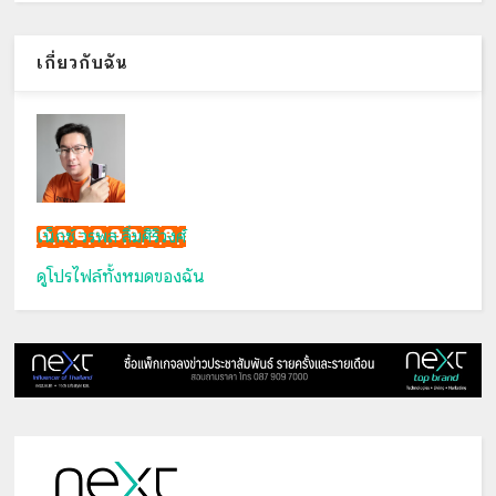
เกี่ยวกับฉัน
เน็กซ์ วรพล ลิ่มศิริวงศ์
ดูโปรไฟล์ทั้งหมดของฉัน