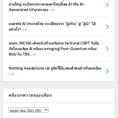
ส่วนใหญ่ จะเกิดจากการคาดเดาที่สรุปโดย AI หรือ AI-
Generated Inferences
0
ถอดรหัส AI ประเทศไทย จะเปลี่ยนจาก "ผู้สร้าง" สู่ "ผู้นำ" ได้
อย่างไร?
0
สกมช. (NCSA) เดินหน้าสร้างเครือข่าย Sectoral CERT รับมือ
ภัยไซเบอร์ยุค AI พร้อมวางรากฐานสู่ Post-Quantum พร้อม
MoU กับ TBS
0
Nothing Headphone (a) หูฟังที่ใช้แสดงตัวตนสำหรับคนเมือง
0
คลังบทความของบล็อก