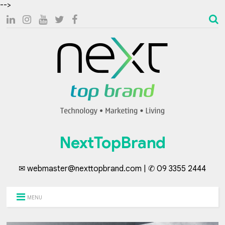
-->
NextTopBrand
✉ webmaster@nexttopbrand.com | ✆ 09 3355 2444
MENU