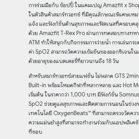
การร่วมมือกับ ช้อปปี้ ในแคมเปญ Amazfit x S
ในตัวสินค้าสมาร์ทวอทช์ ที่มีคุณลักษณะพิเศษเหม
แจ้ง และฟังก์ชั่นด้านสุขภาพและฟิตเนสที่ครอ
ด้วย Amazfit T-Rex Pro ผ่านการทดสอบทางทหารกว
ATM ทำให้สนุกกับกิจกรรมการว่ายน้ำ การเล่นกระดา
ค่า SpO2 สามารถวัดความเข้มข้นของออกซิเจนในเ
ด้วยอายุของแบตเตอรี่ที่ยาวนานถึง 18 วัน
สำหรับสมาร์ทวอทช์สายแฟชั่น ไม่พลาด GTS 2mini ใ
Built-in พร้อมโหมดกีฬาที่หลากหลาย และ Hot Mode
เริ่มต้น ในราคากว่า 1,000 บาท มีฟังก์ชั่น S
SpO2 ช่วยดูแลสุขภาพและติดตามการนอนในช่วงหลับ
เทคโนโลยี OxygenBeats™ ที่สามารถตรวจวัดความเ
ความแม่นยำสูงที่สามารถทำงานร่วมกับแอปพลิเคชั
ที่ชอบ