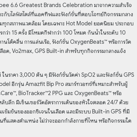
hopee 6.6 Greatest Brands Celebration มาจากความสำเร็จ
าะกับไลฟ์สไตล์ที่แอคทีฟและฟังก์ชั่นที่ตอบโจทย์กิจกรรมกลาง
บคลุมทุกสภาพแวดล้อม โดยเฉพาะ Hot Model ยอดนิยม ประกอบ
่า 15 ครั้ง มีโหมดกีฬากว่า 100 โหมด กันน้ำในระดับ 10
นโต้คลื่น การแล่นเรือ, ฟังก์ชั่น OxygenBeats™ หรือการวัด
ลือด, Vo2max, GPS Built-in สำหรับทุกกิจกรรมกลางแจ้ง
นราคา 3,000 ต้น ๆ มีฟังก์ชั่นวัดค่า SpO2 และฟังก์ชั่น GPS
l อีกรุ่น Amazfit Bip Pro สมาร์ทวอทช์ที่เหมาะสำหรับผู้
omnusCare™, BioTracker™2 PPG และ OxygenBeats™ หรือ
ลึก มีเซ็นเซอร์วัดอัตราการเต้นของหัวใจตลอด 24/7 ด้วย
ข้มข้นของออกซิเจนในเลือด และมีระบบ Built-in GPS ที่มี
นที่แสดงตำแหน่ง ไม่ว่าจะออกกำลังกายที่ไหน หรือกิจกรรมใด