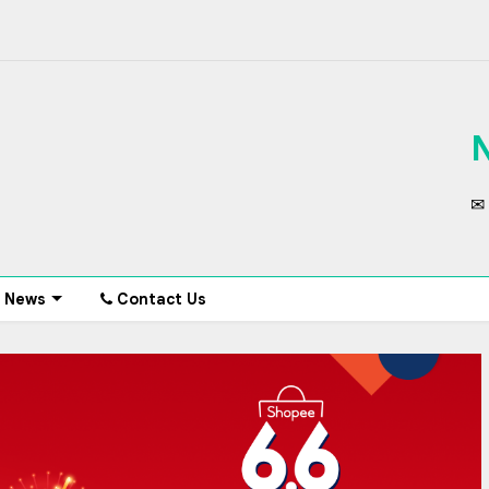
✉ 
News
Contact Us