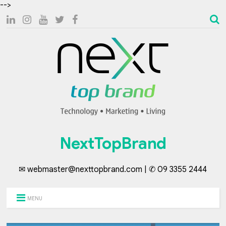
-->
NextTopBrand
✉ webmaster@nexttopbrand.com | ✆ 09 3355 2444
MENU