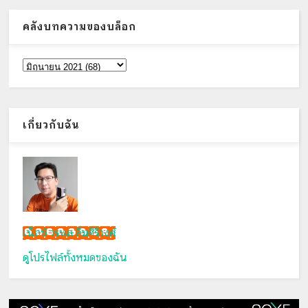
คลังบทความของบล็อก
เกี่ยวกับฉัน
เน็กซ์ วรพล ลิ่มศิริวงศ์
ดูโปรไฟล์ทั้งหมดของฉัน