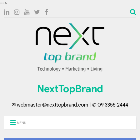
-->
NextTopBrand
✉ webmaster@nexttopbrand.com | ✆ 09 3355 2444
MENU