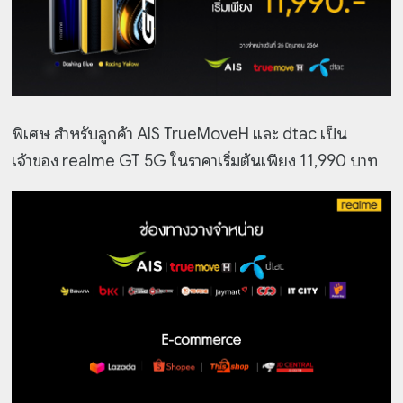
พิเศษ สำหรับลูกค้า AIS TrueMoveH และ dtac เป็น
เจ้าของ realme GT 5G ในราคาเริ่มต้นเพียง 11,990 บาท