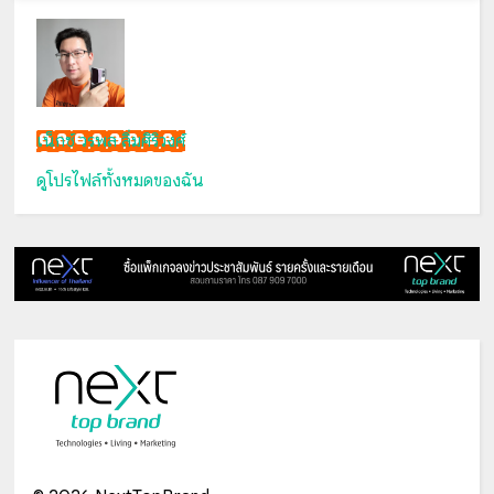
เน็กซ์ วรพล ลิ่มศิริวงศ์
ดูโปรไฟล์ทั้งหมดของฉัน