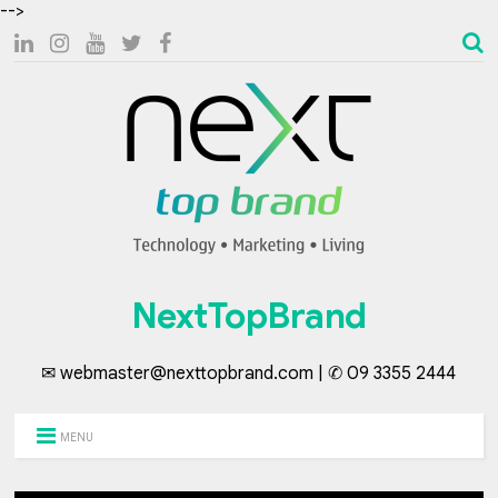
-->
NextTopBrand
✉ webmaster@nexttopbrand.com | ✆ 09 3355 2444
MENU