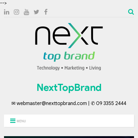
-->
NextTopBrand
✉ webmaster@nexttopbrand.com | ✆ 09 3355 2444
MENU