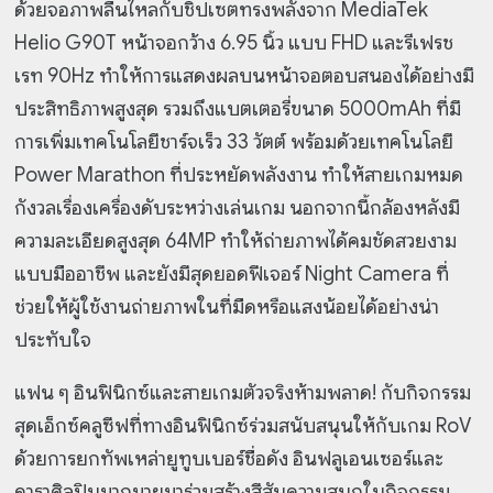
ด้วยจอภาพลื่นไหลกับชิปเซตทรงพลังจาก MediaTek
Helio G90T หน้าจอกว้าง 6.95 นิ้ว แบบ FHD และรีเฟรช
เรท 90Hz ทำให้การแสดงผลบนหน้าจอตอบสนองได้อย่างมี
ประสิทธิภาพสูงสุด รวมถึงแบตเตอรี่ขนาด 5000mAh ที่มี
การเพิ่มเทคโนโลยีชาร์จเร็ว 33 วัตต์ พร้อมด้วยเทคโนโลยี
Power Marathon ที่ประหยัดพลังงาน ทำให้สายเกมหมด
กังวลเรื่องเครื่องดับระหว่างเล่นเกม นอกจากนี้กล้องหลังมี
ความละเอียดสูงสุด 64MP ทำให้ถ่ายภาพได้คมชัดสวยงาม
แบบมืออาชีพ และยังมีสุดยอดฟีเจอร์ Night Camera ที่
ช่วยให้ผู้ใช้งานถ่ายภาพในที่มืดหรือแสงน้อยได้อย่างน่า
ประทับใจ
แฟน ๆ อินฟินิกซ์และสายเกมตัวจริงห้ามพลาด! กับกิจกรรม
สุดเอ็กซ์คลูซีฟที่ทางอินฟินิกซ์ร่วมสนับสนุนให้กับเกม RoV
ด้วยการยกทัพเหล่ายูทูบเบอร์ชื่อดัง อินฟลูเอนเซอร์และ
ดาราศิลปินมากมายมาร่วมสร้างสีสันความสนุกในกิจกรรม