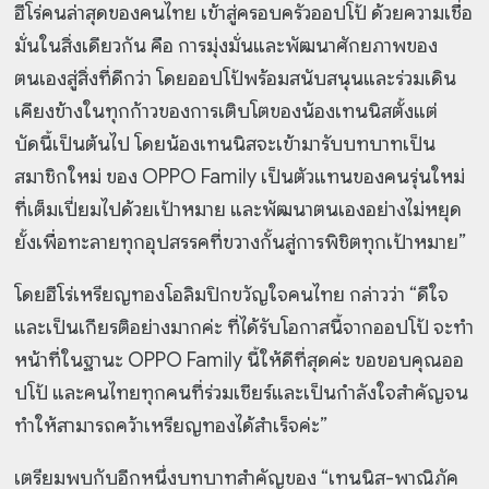
ฮีโร่คนล่าสุดของคนไทย เข้าสู่ครอบครัวออปโป้ ด้วยความเชื่อ
มั่นในสิ่งเดียวกัน คือ การมุ่งมั่นและพัฒนาศักยภาพของ
ตนเองสู่สิ่งที่ดีกว่า โดยออปโป้พร้อมสนับสนุนและร่วมเดิน
เคียงข้างใน
ทุกก้าวของการเติบโตของน้องเทนนิสตั้งแต่
บัดนี้เป็นต้นไป โดยน้องเทนนิสจะเข้ามารับบทบาทเป็น
สมาชิกใหม่ ของ OPPO Family เป็นตัวแทนของคนรุ่นใหม่
ที่เต็มเปี่ยมไปด้วยเป้าหมาย และพัฒนาตนเองอย่างไม่หยุด
ยั้งเพื่อทะลายทุกอุปสรรคที่
ขวางกั้นสู่การพิชิตทุกเป้าหมาย”
โดยฮีโร่เหรียญทองโอลิมปิกขวัญใจคนไทย กล่าวว่า “ดีใจ
และเป็นเกียรติอย่างมากค่ะ ที่ได้รับโอกาสนี้จากออปโป้ จะทำ
หน้าที่ในฐานะ OPPO Family นี้ให้ดีที่สุดค่ะ ขอขอบคุณออ
ปโป้ และคนไทยทุกคนที่ร่วมเชียร์และเป็นกำลังใจสำคัญจน
ทำให้สามารถคว้าเหรียญทองได้สำเร็จค่ะ”
เตรียมพบกับอีกหนึ่งบทบาทสำคัญของ “เทนนิส-พาณิภัค