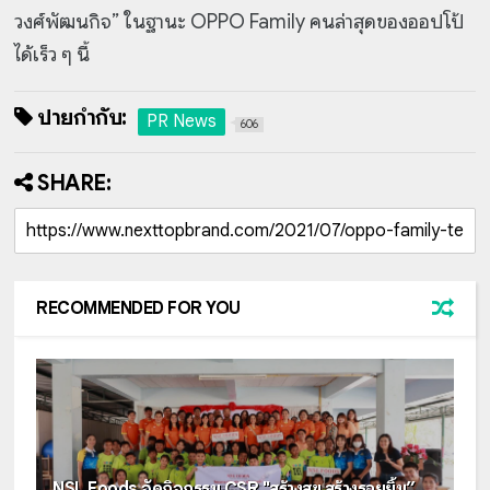
วงศ์พัฒนกิจ” ในฐานะ OPPO Family คนล่าสุดของออปโป้
ได้เร็ว ๆ นี้
ป้ายกำกับ:
PR News
606
SHARE:
RECOMMENDED FOR YOU
NSL Foods จัดกิจกรรม CSR "สร้างสุข สร้างรอยยิ้ม”