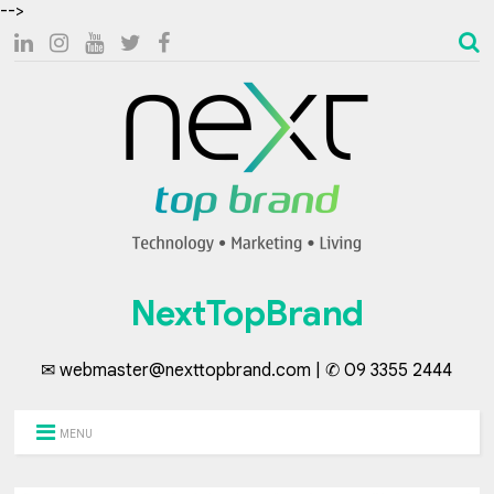
-->
NextTopBrand
✉ webmaster@nexttopbrand.com | ✆ 09 3355 2444
MENU