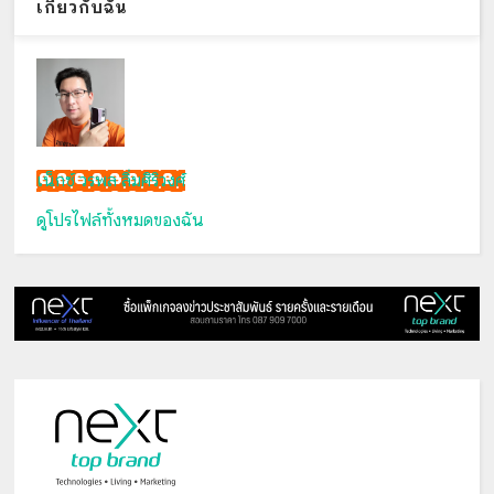
เกี่ยวกับฉัน
เน็กซ์ วรพล ลิ่มศิริวงศ์
ดูโปรไฟล์ทั้งหมดของฉัน