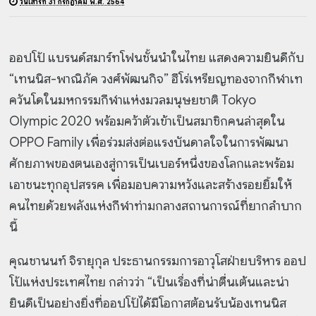
วันเสาร์ที่ 31 กรกฎาคม พ.ศ. 2564
ออปโป้ แบรนด์สมาร์ทโฟนชั้นนำในไทย แสดงความยินดีกับ
“เทนนิส-
พาณิภัค วงศ์พัฒนกิจ” ฮีโร่เหรียญทองจากกีฬาเท
ควันโดในมหกรรมกีฬาแห่งมวลมนุษยชาติ Tokyo
Olympic 2020 พร้อมคว้าตัวเข้าเป็นสมาชิกคนล่าสุดใน
OPPO Family เพื่อร่วมส่งต่อแรงบันดาลใจในการพัฒนา
ศักยภาพของตนเองสู่การเป็นเบอร์หนึ่งของโลกและพร้อม
เอาชนะทุกอุปสรรค เพื่อมอบความหวังและสร้างรอยยิ้มให้
คนไทยด้วยพลังแห่งกีฬาท่ามกลางสถานการณ์ที่ยากลำบาก
นี้
คุณชานนท์ จิรายุกุล ประธานกรรมการอาวุโสฝ่ายบริหาร ออป
โป้แห่งประเทศไทย กล่าวว่า “เป็นเรื่องที่น่าตื่นเต้นและน่า
ยินดีเป็นอย่างยิ่งที่ออปโป้ได้มีโอกาสต้อนรับน้องเทนนิส