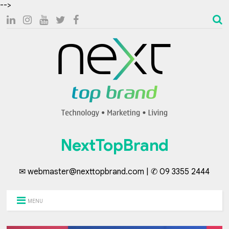
-->
NextTopBrand
✉ webmaster@nexttopbrand.com | ✆ 09 3355 2444
MENU