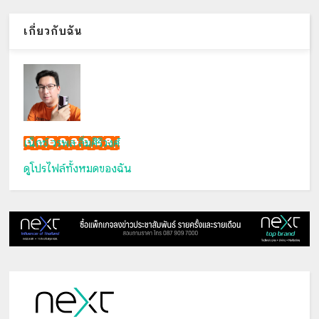
เกี่ยวกับฉัน
เน็กซ์ วรพล ลิ่มศิริวงศ์
ดูโปรไฟล์ทั้งหมดของฉัน