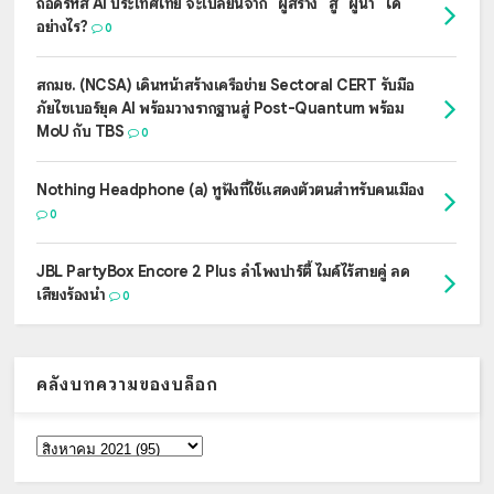
ถอดรหัส AI ประเทศไทย จะเปลี่ยนจาก "ผู้สร้าง" สู่ "ผู้นำ" ได้
อย่างไร?
0
สกมช. (NCSA) เดินหน้าสร้างเครือข่าย Sectoral CERT รับมือ
ภัยไซเบอร์ยุค AI พร้อมวางรากฐานสู่ Post-Quantum พร้อม
MoU กับ TBS
0
Nothing Headphone (a) หูฟังที่ใช้แสดงตัวตนสำหรับคนเมือง
0
JBL PartyBox Encore 2 Plus ลำโพงปาร์ตี้ ไมค์ไร้สายคู่ ลด
เสียงร้องนำ
0
คลังบทความของบล็อก