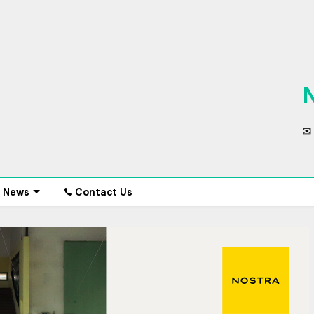
✉ 
News
Contact Us