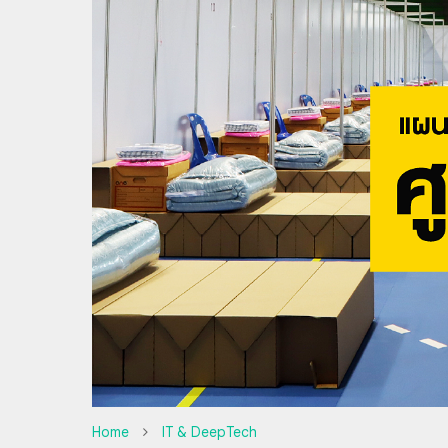
Home
IT & DeepTech