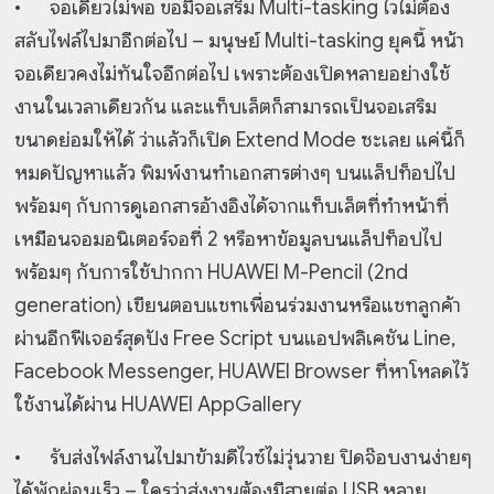
•
จอเดียวไม่พอ ขอมีจอเสริม Multi-tasking ไวไม่ต้อง
สลับไฟล์ไปมาอีกต่อไป – มนุษย์ Multi-tasking ยุคนี้ หน้า
จอเดียวคงไม่ทันใจอีกต่อไป เพราะต้องเปิดหลายอย่างใช้
งานในเวลาเดียวกัน และแท็บเล็ตก็สามารถเป็นจอเสริม
ขนาดย่อมให้ได้ ว่าแล้วก็เปิด Extend Mode ซะเลย แค่นี้ก็
หมดปัญหาแล้ว พิมพ์งานทำเอกสารต่างๆ บนแล็ปท็อปไป
พร้อมๆ กับการดูเอกสารอ้างอิงได้จากแท็บเล็ตที่ทำหน้าที่
เหมือนจอมอนิเตอร์จอที่ 2 หรือหาข้อมูลบนแล็ปท็อปไป
พร้อมๆ กับการใช้ปากกา HUAWEI M-Pencil (2nd
generation) เขียนตอบแชทเพื่อนร่วมงานหรือแชทลูกค้า
ผ่านอีกฟีเจอร์สุดปัง Free Script บนแอปพลิเคชัน Line,
Facebook Messenger, HUAWEI Browser ที่หาโหลดไว้
ใช้งานได้ผ่าน HUAWEI AppGallery
•
รับส่งไฟล์งานไปมาข้ามดีไวซ์ไม่วุ่นวาย ปิดจ๊อบงานง่ายๆ
ได้พักผ่อนเร็ว – ใครว่าส่งงานต้องมีสายต่อ USB หลาย