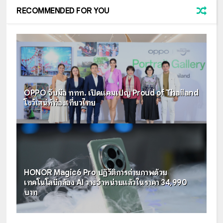
RECOMMENDED FOR YOU
OPPO จับมือ ททท. เปิดแคมเปญ Proud of Thailand
โชว์เสน่ห์ท่องเที่ยวไทย
HONOR Magic6 Pro ปฏิวัติการถ่ายภาพด้วย
เทคโนโลยีกล้อง AI วางจำหน่ายแล้วในราคา 34,990
บาท