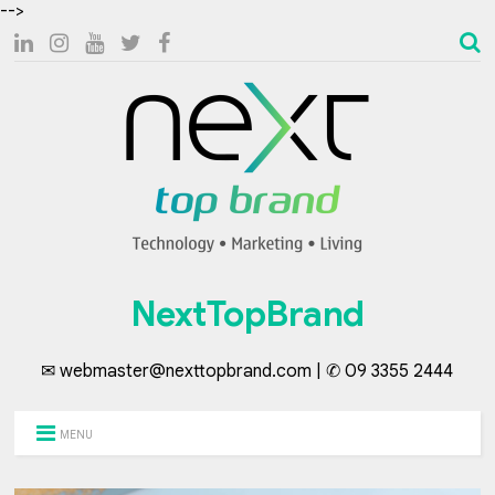
-->
NextTopBrand
✉ webmaster@nexttopbrand.com | ✆ 09 3355 2444
MENU