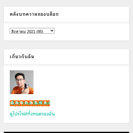
คลังบทความของบล็อก
เกี่ยวกับฉัน
เน็กซ์ วรพล ลิ่มศิริวงศ์
ดูโปรไฟล์ทั้งหมดของฉัน