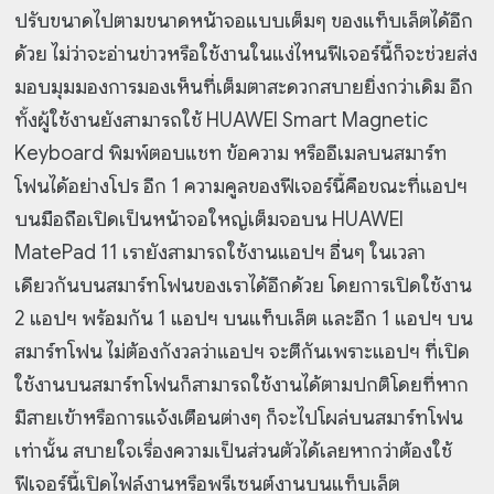
ปรับขนาดไปตามขนาดหน้าจอแบบเต็มๆ ของแท็บเล็ตได้อีก
ด้วย ไม่ว่าจะอ่านข่าวหรือใช้งานในแง่ไหนฟีเจอร์นี้ก็จะช่วยส่ง
มอบมุมมองการมองเห็นที่เต็มตาสะดวกสบายยิ่งกว่าเดิม อีก
ทั้งผู้ใช้งานยังสามารถใช้ HUAWEI Smart Magnetic
Keyboard พิมพ์ตอบแชท ข้อความ หรืออีเมลบนสมาร์ท
โฟนได้อย่างโปร อีก 1 ความคูลของฟีเจอร์นี้คือขณะที่แอปฯ
บนมือถือเปิดเป็นหน้าจอใหญ่เต็มจอบน HUAWEI
MatePad 11 เรายังสามารถใช้งานแอปฯ อื่นๆ ในเวลา
เดียวกันบนสมาร์ทโฟนของเราได้อีกด้วย โดยการเปิดใช้งาน
2 แอปฯ พร้อมกัน 1 แอปฯ บนแท็บเล็ต และอีก 1 แอปฯ บน
สมาร์ทโฟน ไม่ต้องกังวลว่าแอปฯ จะตีกันเพราะแอปฯ ที่เปิด
ใช้งานบนสมาร์ทโฟนก็สามารถใช้งานได้ตามปกติโดยที่หาก
มีสายเข้าหรือการแจ้งเตือนต่างๆ ก็จะไปโผล่บนสมาร์ทโฟน
เท่านั้น สบายใจเรื่องความเป็นส่วนตัวได้เลยหากว่าต้องใช้
ฟีเจอร์นี้เปิดไฟล์งานหรือพรีเซนต์งานบนแท็บเล็ต