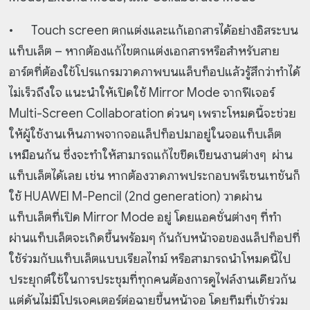
•
Touch screen ตกแต่งและแก้เอกสารได้อย่างอิสระบน
แท็บเล็ต – หากต้องแก้ไขตกแต่งเอกสารหรือสำหรับสาย
อาร์ตที่ต้องใช้โปรแกรมวาดภาพบนแล็บท็อปแล้วรู้สึกว่าทำได้
ไม่เร็วถึงใจ แนะนำให้เปิดใช้ Mirror Mode จากฟีเจอร์
Multi-Screen Collaboration ด่วนๆ เพราะโหมดนี้จะช่วย
ให้ผู้ใช้งานเห็นภาพจากจอแล็ปท็อปมาอยู่ในจอแท็บเล็ต
เหมือนกัน ซึ่งจะทำให้สามารถแก้ไขขีดเขียนงานต่างๆ ผ่าน
แท็บเล็ตได้เลย เช่น หากต้องวาดภาพประกอบพรีเซนเทชันก็
ใช้ HUAWEI M-Pencil (2nd generation) วาดผ่าน
แท็บเล็ตที่เปิด Mirror Mode อยู่ โดยแอคชั่นต่างๆ ที่ทำ
ผ่านแท็บเล็ตจะเกิดขึ้นพร้อมๆ กันกับหน้าจอของแล็ปท็อปที่
ใช้ร่วมกับแท็บเล็ตแบบเรียลไทม์ หรือสามารถนำโหมดนี้ไป
ประยุกต์ใช้ในการประชุมที่ทุกคนต้องการดูไฟล์งานเดียวกัน
แต่ดันไม่มีโปรเจคเตอร์ต่อฉายขึ้นหน้าจอ โดยทีมที่เข้าร่วม