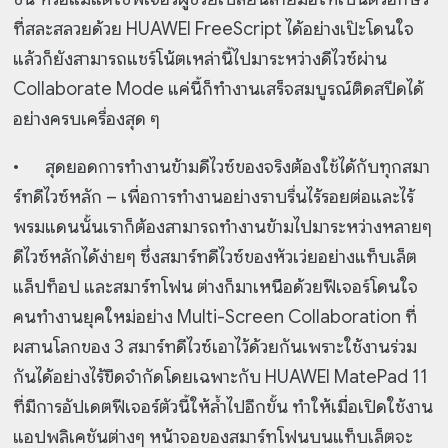
ที่สละสลวยด้วย HUAWEI FreeScript ได้อย่างเป๊ะโดนใจ
แล้วก็ยังสามารถแชร์โน้ตเหล่านี้ไปมาระหว่างดีไวซ์ผ่าน
Collaborate Mode แค่นี้ก็ทำงานเสร็จสมบูรณ์ติดสปีดได้
อย่างครบเครื่องสุด ๆ
•
สุดยอดการทำงานข้ามดีไวซ์ของจริงต้องใช้ได้กับทุกสมา
ร์ทดีไวซ์หลัก – เพื่อการทำงานอย่างราบรื่นไร้รอยต่อและไร้
พรมแดนนั้นเราก็ต้องสามารถทำงานข้ามไปมาระหว่างหลายๆ
ดีไวซ์หลักได้ง่ายๆ ซึ่งสมาร์ทดีไวซ์ของหัวเว่ย
อย่างแท็บเล็ต
แล็ปท็อป และสมาร์ทโฟน ต่างก็มาเหนือด้วยฟีเจอร์โดนใจ
คนทำงานยุคใหม่อย่าง Multi-Screen Collaboration ที่
ผสานโลกของ 3 สมาร์ทดีไวซ์เอาไว้ด้วยกันเพราะใช้งานร่วม
กันได้อย่างไร้ขีดจำกัดโดยเฉพาะกับ HUAWEI MatePad 11
ที่มีการอัปเดตฟีเจอร์ตัวนี้ให้ล้ำไปอีกขั้น ทำให้เมื่อเปิดใช้งาน
แอปพลิเคชันต่างๆ หน้าจอของสมาร์ทโฟนบนแท็บเล็ตจะ