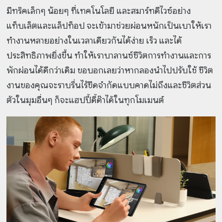
มีทริคเล็กๆ น้อยๆ ที่เทคโนโลยี และสมาร์ทดีไวซ์อย่าง
แท็บเล็ตและแล็ปท็อป จะเข้ามาช่วยผ่อนหนักเป็นเบาให้เรา
ทำงานหลายอย่างในเวลาเดียวกันได้ง่าย เร็ว และได้
ประสิทธิภาพยิ่งขึ้น ทำให้เราบาลานซ์ชีวิตการทำงานและการ
พักผ่อนได้ดีกว่าเดิม ขอบอกเลยว่าหากลองนำไปปรับใช้ ชีวิต
งานของคุณจะราบรื่นไร้ขีดจำกัดแบบคาดไม่ถึงและชีวิตส่วน
ตัวในมุมอื่นๆ ก็จะแฮปปี้ดี้ด๊าได้ในทุกโมเมนต์