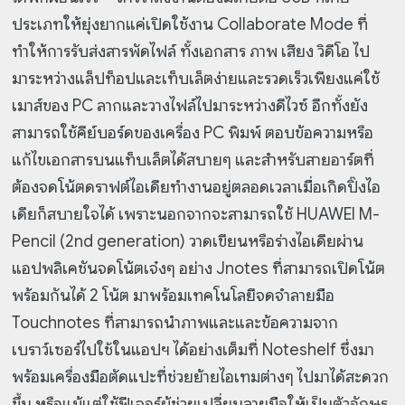
ประเภทให้ยุ่งยากแค่เปิดใช้งาน Collaborate Mode ที่
ทำให้การรับส่งสารพัดไฟล์ ทั้งเอกสาร ภาพ เสียง วิดีโอ ไป
มาระหว่างแล็ปท็อปและเท็บเล็ตง่ายและรวดเร็วเพียงแค่ใช้
เมาส์ของ PC ลากและวางไฟล์ไปมาระหว่างดีไวซ์ อีกทั้งยัง
สามารถใช้คีย์บอร์ดของเครื่อง PC พิมพ์ ตอบข้อความหรือ
แก้ไขเอกสารบนแท็บเล็ตได้สบายๆ และสำหรับสายอาร์ตที่
ต้องจดโน้ตดราฟต์ไอเดียทำงานอยู่ตลอดเวลาเมื่อเกิดปิ๊งไอ
เดียก็สบายใจได้ เพราะนอกจากจะสามารถใช้ HUAWEI M-
Pencil (2nd generation) วาดเขียนหรือร่างไอเดียผ่าน
แอปพลิเคชันจดโน้ตเจ๋งๆ อย่าง Jnotes ที่สามารถเปิดโน้ต
พร้อมกันได้ 2 โน้ต มาพร้อมเทคโนโลยีจดจำลายมือ
Touchnotes ที่สามารถนำภาพและและข้อความจาก
เบราว์เซอร์ไปใช้ในแอปฯ ได้อย่างเต็มที่ Noteshelf ซึ่งมา
พร้อมเครื่องมือตัดแปะที่ช่วยย้ายไอเทมต่างๆ ไปมาได้สะดวก
ขึ้น หรือแม้แต่ใช้ฟีเจอร์ผู้ช่วยเปลี่ยนลายมือให้เป็นตัวอักษร