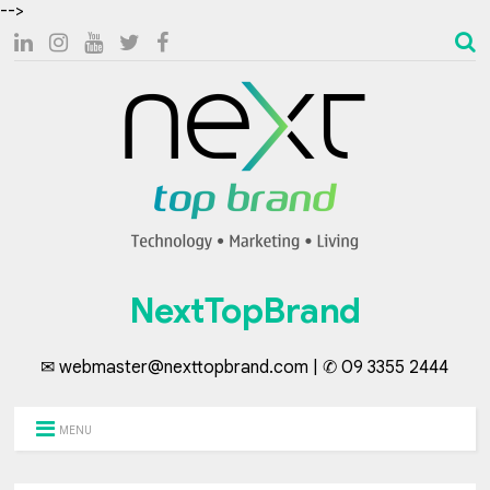
-->
NextTopBrand
✉ webmaster@nexttopbrand.com | ✆ 09 3355 2444
MENU