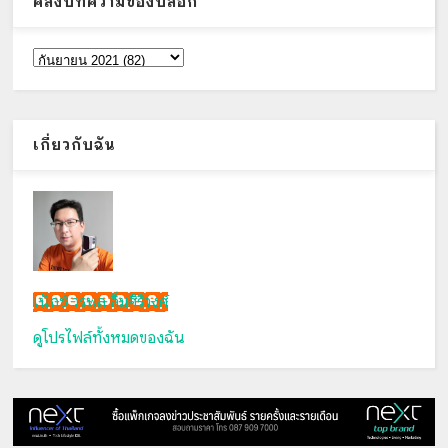
คลังบทความของบล็อก
เกี่ยวกับฉัน
เน็กซ์ วรพล ลิ่มศิริวงศ์
ดูโปรไฟล์ทั้งหมดของฉัน