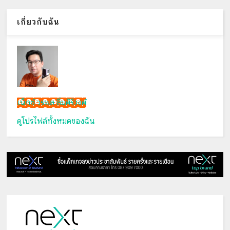
เกี่ยวกับฉัน
เน็กซ์ วรพล ลิ่มศิริวงศ์
ดูโปรไฟล์ทั้งหมดของฉัน