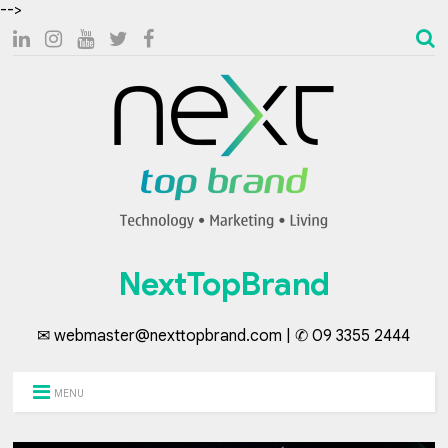
-->
NextTopBrand
✉ webmaster@nexttopbrand.com | ✆ 09 3355 2444
MENU