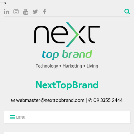
-->
NextTopBrand
✉ webmaster@nexttopbrand.com | ✆ 09 3355 2444
MENU