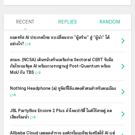
RECENT
REPLIES
RANDOM
ถอดรหัส AI ประเทศไทย จะเปลี่ยนจาก "ผู้สร้าง" สู่ "ผู้นำ" ได้
อย่างไร?
0
สกมช. (NCSA) เดินหน้าสร้างเครือข่าย Sectoral CERT รับมือ
ภัยไซเบอร์ยุค AI พร้อมวางรากฐานสู่ Post-Quantum พร้อม
MoU กับ TBS
0
Nothing Headphone (a) หูฟังที่ใช้แสดงตัวตนสำหรับคนเมือง
0
JBL PartyBox Encore 2 Plus ลำโพงปาร์ตี้ ไมค์ไร้สายคู่ ลด
เสียงร้องนำ
0
Alibaba Cloud เผยผลสำรวจ องค์กรในเอเชียเร่งสปีดใช้ AI แต่