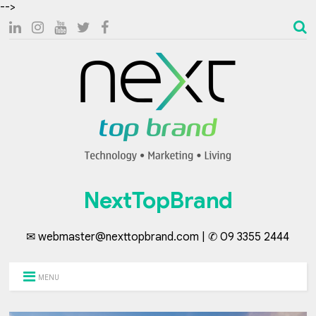
-->
NextTopBrand
✉ webmaster@nexttopbrand.com | ✆ 09 3355 2444
MENU