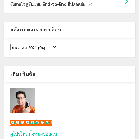
ยังขาดโซลูชันแบบ End-to-End ที่ปลอดภัย
0
คลังบทความของบล็อก
เกี่ยวกับฉัน
เน็กซ์ วรพล ลิ่มศิริวงศ์
ดูโปรไฟล์ทั้งหมดของฉัน