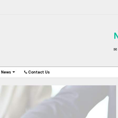
✉ 
News
Contact Us