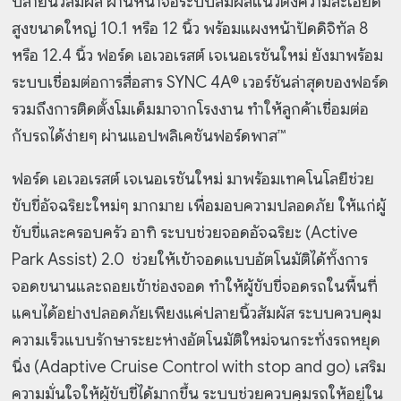
ปลายนิ้วสัมผัส ผ่านหน้าจอระบบสัมผัสแนวตั้งความละเอียด
สูงขนาดใหญ่ 10.1 หรือ 12 นิ้ว พร้อมแผงหน้าปัดดิจิทัล 8
หรือ 12.4 นิ้ว ฟอร์ด เอเวอเรสต์ เจเนอเรชันใหม่ ยังมาพร้อม
ระบบเชื่อมต่อการสื่อสาร SYNC 4A® เวอร์ชันล่าสุดของฟอร์ด
รวมถึงการติดตั้งโมเด็มมาจากโรงงาน ทำให้ลูกค้าเชื่อมต่อ
กับรถได้ง่ายๆ ผ่านแอปพลิเคชันฟอร์ดพาส™
ฟอร์ด เอเวอเรสต์ เจเนอเรชันใหม่ มาพร้อมเทคโนโลยีช่วย
ขับขี่อัจฉริยะใหม่ๆ มากมาย เพื่อมอบความปลอดภัย ให้แก่ผู้
ขับขี่และครอบครัว อาทิ ระบบช่วยจอดอัจฉริยะ (Active
Park Assist) 2.0 ช่วยให้เข้าจอดแบบอัตโนมัติได้ทั้งการ
จอดขนานและถอยเข้าช่องจอด ทำให้ผู้ขับขี่จอดรถในพื้นที่
แคบได้อย่างปลอดภัยเพียงแค่ปลายนิ้วสัมผัส ระบบควบคุม
ความเร็วแบบรักษาระยะห่างอัตโนมัติใหม่จนกระทั่งรถหยุด
นิ่ง (Adaptive Cruise Control with stop and go) เสริม
ความมั่นใจให้ผู้ขับขี่ได้มากขึ้น ระบบช่วยควบคุมรถให้อยู่ใน