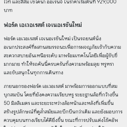
ไวท์ และสีส้ม เซโดนา ออเรนจ์ ในราคาเริ่มต้นที่ 929,000
บาท
ฟอร์ด เอเวอเรสต์ เจเนอเรชันใหม่
ฟอร์ด เอเวอเรสต์ เจเนอเรชันใหม่ เป็นรถยนต์นั่ง
อเนกประสงค์ที่ผสานสมรรถนะเพื่อการผจญภัยเข้ากับความ
สะดวกสบายอันเหนือระดับ มาพร้อมเทคโนโลยีเพื่อผู้ขับขี่
มากมาย ทำให้รถคันนี้ครบครันทั้งความพร้อมลุย หรูหรา
และขับสนุกในทุกการเดินทาง
ภายนอกของฟอร์ด เอเวอเรสต์ มาพร้อมการออกแบบที่สม
บุกสมบัน โดยที่ยังคงความเรียบหรู ระยะฐานล้อที่กว้างขึ้น
50 มิลลิเมตร และระยะระหว่างล้อหน้าและหลังที่เพิ่มขึ้น
สร้างรูปลักษณ์ที่ดูล้ำสมัยและบึกบึนกว่าเดิม และยังมอบการ
ควบคุมบนทางเรียบได้ดียิ่งขึ้น ขณะที่การปรับแต่งโช้คอัพ