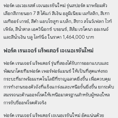
ฟอร์ด เอเวอเรสต์ เจเนอเรชันใหม่ รุ่นสปอร์ต มาพร้อมตัว
เลือกสีภายนอก 7 สี ได้แก่ สีเงิน อลูมิเนียม เมทัลลิก, สีเทา
เมทิออร์ เกรย์, สีดำ แอบโซลูท แบล็ก, สีขาว สโนว์เฟลก ไวท์
เพิร์ล, สีน้ำตาล เอควิน็อกซ์ บรอนซ์, สีส้ม เซโดนา ออเรนจ์
และสีน้ำเงิน บลู ไลท์นิ่ง ในราคา 1,464,000 บาท
ฟอร์ด เรนเจอร์ แร็พเตอร์ เจเนอเรชันใหม่
ฟอร์ด เรนเจอร์ แร็พเตอร์ รุ่นที่สองได้รับการออกแบบและ
พัฒนาโดยทีมฟอร์ด เพอร์ฟอร์แมนซ์ ให้เป็นที่สุดแห่งรถ
กระบะที่มาพร้อมเทคโนโลยีที่ชาญฉลาดยิ่งขึ้น เพื่อควบคุม
การทำงานของตัวถังที่แข็งแกร่งและเหนือชั้นยิ่งขึ้น ยกระดับ
สมรรถนะด้านออฟโรดให้เหนือมาตรฐานสำหรับผู้หลงใหล
การขับขี่ออฟโรดตัวจริง
ฟอร์ด เรนเจอร์ แร็พเตอร์ เจเนอเรชันใหม่ อัดแน่นด้วย