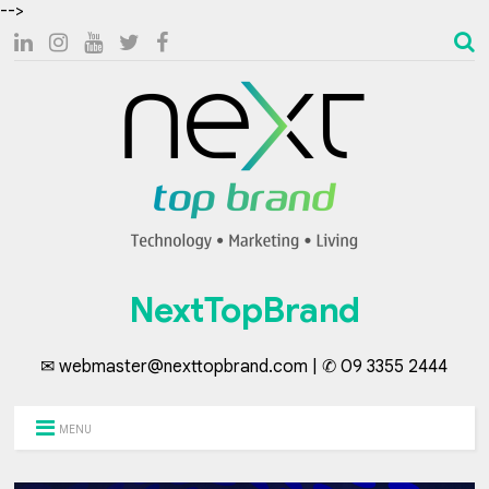
-->
NextTopBrand
✉ webmaster@nexttopbrand.com | ✆ 09 3355 2444
MENU