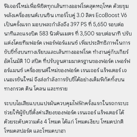
ฟีเจอร์ใหม่เพื่อพิชิตทุกเส้นทางออฟโรดสุดหฤโหด ด้วยขุม
พลังเครื่องยนต์เบนซิน เทอร์โบคู่ 3.0 ลิตร EcoBoost V6
เป็นครั้งแรก มอบพละกำลังถึง 397 PS ที่ 5,650 รอบต่อ
นาทีและแรงบิด 583 นิวตันเมตร ที่ 3,500 รอบต่อนาที ปรับ
แต่งโดยทีมฟอร์ด เพอร์ฟอร์แมนซ์ เพิ่มประสิทธิภาพในการ
ขับขี่ทั้งบนทางเรียบและเส้นทางออฟโรด ทำงานคู่กับเกียร์
อัตโนมัติ 10 สปีด ที่ปรับจูนตามมาตรฐานของฟอร์ด เพอร์ฟ
อร์แมนซ์ เครื่องยนต์ใหม่ของฟอร์ด เรนเจอร์ แร็พเตอร์ เจ
เนอเรชันใหม่ จึงส่งกำลังการขับขี่ได้อย่างเต็มพิกัดทั้งบน
ทางกรวด ดิน โคลน และทราย
ระบบไอเสียแบบแปรผันควบคุมไฟฟ้าครั้งแรกในรถกระบะ
ช่วยให้ผู้ขับขี่ตั้งค่าเสียงของฟอร์ด เรนเจอร์ แร็พเตอร์ ได้
ด้วยระดับความดัง 4 โหมด ได้แก่ โหมดเงียบ โหมดปกติ
โหมดสปอร์ต และโหมดบาฮา