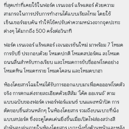
ที่สุดเท่าที่เคยใช้ในฟอร์ด เรนเจอร์ แร็พเตอร์ ด้วยความ
สามารถในการปรับการทํางานได้แบบเรียลไทม โดยใช้
เซ็นเซอร์รอบคัน ทําให้โช้คปรับค่าความหน่วงจากจุดปะทะ
ต่างๆ ได้มากถึง 500 ครั้งต่อวินาที
ฟอร์ด เรนเจอร์ แร็พเตอร์ เจเนอเรชันใหม่ มาพร้อม 7 โหมด
การขับขี่ ประกอบด้วย โหมดปกติ โหมดสปอร์ตแ ละโหมด
ถนนลื่นสำหรับทางเรียบ และโหมดการขับขี่ออฟโรดอย่าง
โหมดหิน โหมดทราย โหมดโคลน และโหมดบาฮา
ห้องโดยสารโฉมใหม่ได้รับการออกแบบมาเพื่อคอออฟโรดตัว
จริง การตกแต่งรายละเอียดด้วยสีส้ม ‘โค้ด ออเรนจ์’ ตาม
แบบฉบับของฟอร์ด เพอร์ฟอร์แมนซ์ บนแผงหน้าปัด การ
ตัดขอบชิ้นส่วนหลักๆ ในห้องโดยสาร รวมถึงบนเบาะที่นั่ง
แบบสปอร์ต ซึ่งจะดูโดดเด่นยิ่งขึ้นเมื่อเปิดไฟส่องสว่างสี
อำพันอบอุ่นภายในห้องโดยสาร เบาะนั่งทั้งด้านหน้าและหลัง