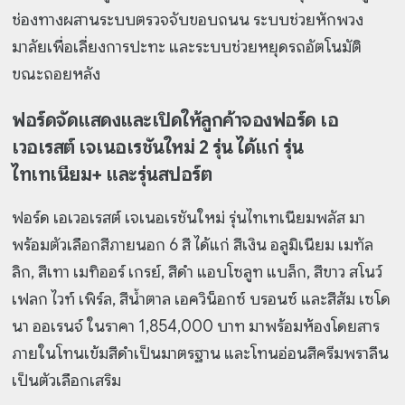
ช่องทางผสานระบบตรวจจับขอบถนน ระบบช่วยหักพวง
มาลัยเพื่อเลี่ยงการปะทะ และระบบช่วยหยุดรถอัตโนมัติ
ขณะถอยหลัง
ฟอร์ดจัดแสดงและเปิดให้ลูกค้าจองฟอร์ด เอ
เวอเรสต์ เจเนอเรชันใหม่ 2 รุ่น ได้แก่ รุ่น
ไทเทเนียม+ และรุ่นสปอร์ต
ฟอร์ด เอเวอเรสต์ เจเนอเรชันใหม่ รุ่นไทเทเนียมพลัส มา
พร้อมตัวเลือกสีภายนอก 6 สี ได้แก่ สีเงิน อลูมิเนียม เมทัล
ลิก, สีเทา เมทิออร์ เกรย์, สีดำ แอบโซลูท แบล็ก, สีขาว สโนว์
เฟลก ไวท์ เพิร์ล, สีน้ำตาล เอควิน็อกซ์ บรอนซ์ และสีส้ม เซโด
นา ออเรนจ์ ในราคา 1,854,000 บาท มาพร้อมห้องโดยสาร
ภายในโทนเข้มสีดำเป็นมาตรฐาน และโทนอ่อนสีครีมพราลีน
เป็นตัวเลือกเสริม