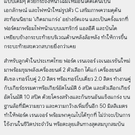
แบบเดิมๆ ด้วยกระจังหน้าโฉมใหม่อันโดดเด่นเป็น
เอกลักษณ์ และไฟหน้าใหม่รูปตัว C เสริมภาพความดุดัน
สะท้อนนิยาม ‘เกิดมาแกร่ง’ อย่างชัดเจน และเป็นครั้งแรกที่
ฟอร์ดมาพร้อมไฟหน้าแบบเมทริกซ์ แอลอีดี และบันได
เหยียบข้างกระบะท้ายบริเวณด้านหลังล้อหลัง ทำให้การขึ้น
กระบะท้ายสะดวกสบายยิ่งกว่าเคย
สำหรับลูกค้าในประเทศไทย ฟอร์ด เรนเจอร์ เจเนอเรชันใหม่
มาพร้อมขุมพลังเครื่องยนต์ 2 ตัวเลือก ได้แก่ เครื่องยนต์
ดีเซล เทอร์โบคู่ 2.0 ลิตร หรือเทอร์โบเดี่ยว 2.0 ลิตร ทำงานคู่
กับเกียร์ธรรมดาหรือเกียร์อัตโนมัติ 6 สปีด และตัวเลือกเกียร์
อัตโนมัติ 10 สปีด ด้วยโครงสร้างและกันชนอันแข็งแกร่ง บน
ฐานล้อที่มีความยาว และความกว้างเพิ่มขึ้นอีก 50 มิลลิเมตร
ทำให้ฟอร์ด เรนเจอร์ พร้อมพาคุณไปได้ทุกที่ ไม่ว่าจะเป็นการ
ใช้งานในชีวิตประจำวัน หรือตะลุยเส้นทางสุดสมบุกสมบัน