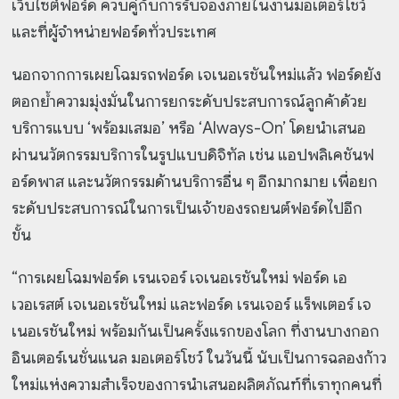
เว็บไซต์ฟอร์ด ควบคู่กับการรับจองภายในงานมอเตอร์โชว์
และที่ผู้จำหน่ายฟอร์ดทั่วประเทศ
นอกจากการเผยโฉมรถฟอร์ด เจเนอเรชันใหม่แล้ว ฟอร์ดยัง
ตอกย้ำความมุ่งมั่นในการยกระดับประสบการณ์ลูกค้าด้วย
บริการแบบ ‘พร้อมเสมอ’ หรือ ‘Always-On’ โดยนำเสนอ
ผ่านนวัตกรรมบริการในรูปแบบดิจิทัล เช่น แอปพลิเคชันฟ
อร์ดพาส และนวัตกรรมด้านบริการอื่น ๆ อีกมากมาย เพื่อยก
ระดับประสบการณ์ในการเป็นเจ้าของรถยนต์ฟอร์ดไปอีก
ขั้น
“การเผยโฉมฟอร์ด เรนเจอร์ เจเนอเรชันใหม่ ฟอร์ด เอ
เวอเรสต์ เจเนอเรชันใหม่ และฟอร์ด เรนเจอร์ แร็พเตอร์ เจ
เนอเรชันใหม่ พร้อมกันเป็นครั้งแรกของโลก ที่งานบางกอก
อินเตอร์เนชั่นแนล มอเตอร์โชว์ ในวันนี้ นับเป็นการฉลองก้าว
ใหม่แห่งความสำเร็จของการนำเสนอผลิตภัณฑ์ที่เราทุกคนที่