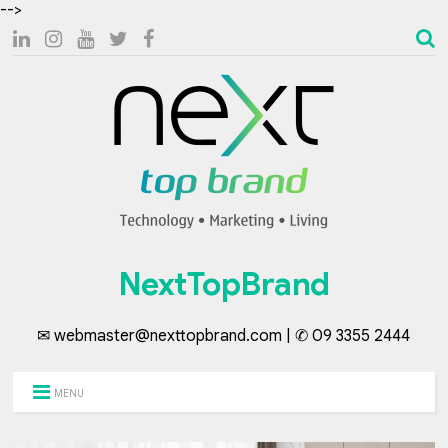
-->
NextTopBrand
✉ webmaster@nexttopbrand.com | ✆ 09 3355 2444
MENU