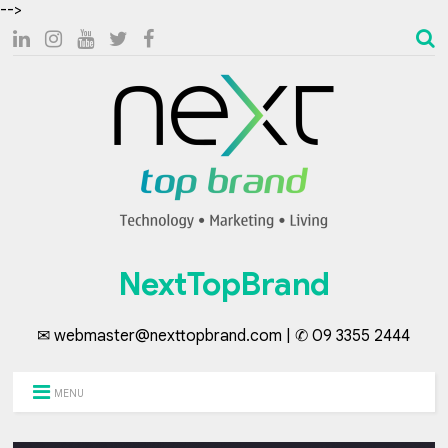
-->
NextTopBrand
✉ webmaster@nexttopbrand.com | ✆ 09 3355 2444
MENU