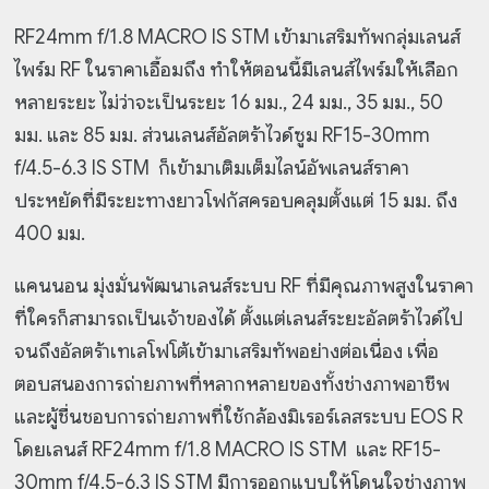
RF24mm f/1.8 MACRO IS STM เข้ามาเสริมทัพกลุ่มเลนส์
ไพร์ม RF ในราคาเอื้อมถึง ทำให้ตอนนี้มีเลนส์ไพร์มให้เลือก
หลายระยะ ไม่ว่าจะเป็นระยะ 16 มม., 24 มม., 35 มม., 50
มม. และ 85 มม. ส่วนเลนส์อัลตร้าไวด์ซูม RF15-30mm
f/4.5-6.3 IS STM ก็เข้ามาเติมเต็มไลน์อัพเลนส์ราคา
ประหยัดที่มีระยะทางยาวโฟกัสครอบคลุมตั้งแต่ 15 มม. ถึง
400 มม.
แคนนอน มุ่งมั่นพัฒนาเลนส์ระบบ RF ที่มีคุณภาพสูงในราคา
ที่ใครก็สามารถเป็นเจ้าของได้ ตั้งแต่เลนส์ระยะอัลตร้าไวด์ไป
จนถึงอัลตร้าเทเลโฟโต้เข้ามาเสริมทัพอย่างต่อเนื่อง เพื่อ
ตอบสนองการถ่ายภาพที่หลากหลายของทั้งช่างภาพอาชีพ
และผู้ชื่นชอบการถ่ายภาพที่ใช้กล้องมิเรอร์เลสระบบ EOS R
โดยเลนส์ RF24mm f/1.8 MACRO IS STM และ RF15-
30mm f/4.5-6.3 IS STM มีการออกแบบให้โดนใจช่างภาพ