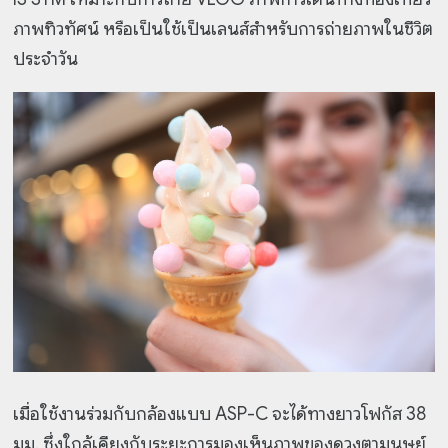
ภาพทิวทัศน์ หรือเป็นใช้เป็นเลนส์สำหรับการถ่ายภาพในชีวิต
ประจำวัน
เมื่อใช้งานร่วมกับกล้องแบบ ASP-C จะได้ทางยาวโฟกัส 38
มม. ซึ่งใกล้เคียงกับระยะการมองเห็นภาพของดวงตามนุษย์