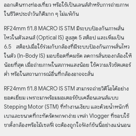
ออกเดินทางท่องเที่ยว หรือใช้เป็นเลนส์สำหรับการถ่ายภาพ
ในชีวิตประจำวันก็ดีมาก ๆ ไม่แพ้กัน
RF24mm f/1.8 MACRO IS STM มีระบบป้องกันภาพสั่น
ไหวในตัวเลนส์ (Optical IS) สูงสุด 5 สต็อป และเพิ่มเป็น
6.5 สต็อปเมื่อใช้ร่วมกับกล้องที่มีระบบป้องกันภาพสั่นไหว
ในตัว (In-Body IS) มอบช็อตที่คมชัด ลดการสั่นของกล้องให้
น้อยที่สุด เมื่อถ่ายภาพในสภาพแสงน้อย ใช้ความเร็วชัตเตอร์
ต่ำ หรือในสถานการณ์อื่นที่กล้องอาจจะสั่น
RF24mm f/1.8 MACRO IS STM สามารถถ่ายวิดีโอได้อย่าง
ยอดเยี่ยม เพราะมาพร้อมมอเตอร์ขับเคลื่อนเลนส์แบบ
Stepping Motor (STM) ที่ทำงานเงียบ และด้วยน้ำหนักที่
เบาและขนาดที่กะทัดรัดพกพาง่าย เหล่า Vlogger ที่ชอบใช้
ขาตั้งกล้องหรือไม้เซลฟี่ จะต้องถูกใจฟังก์ชันนี้อย่างแน่นอน