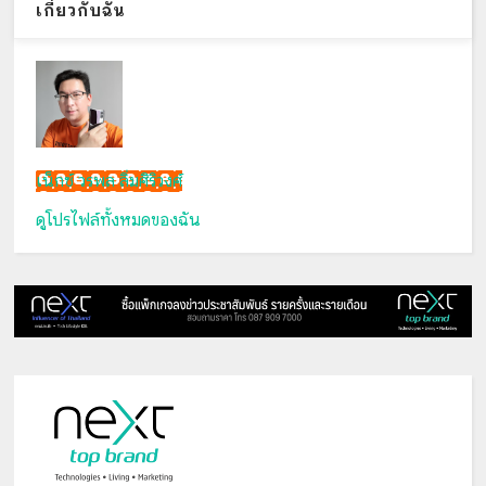
เกี่ยวกับฉัน
เน็กซ์ วรพล ลิ่มศิริวงศ์
ดูโปรไฟล์ทั้งหมดของฉัน