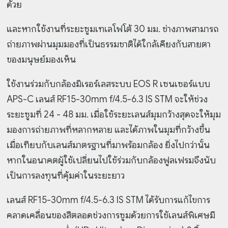
ด้วย
และหากใช้งานที่ระยะซูมเทเลโฟโต้ 30 มม. ช่างภาพสามารถ
ถ่ายภาพผ่านมุมมองที่เป็นธรรมชาติได้ใกล้เคียงกับสายตา
ของมนุษย์มองเห็น
ใช้งานร่วมกับกล้องมิเรอร์เลสระบบ EOS R เซนเซอร์แบบ
APS-C เลนส์ RF15-30mm f/4.5-6.3 IS STM จะให้ช่วง
ระยะซูมที่ 24 - 48 มม. เมื่อใช้ระยะเลนส์มุมกว้างสุดจะให้มุม
มองการถ่ายภาพที่หลากหลาย และได้ภาพในมุมที่กว้างขึ้น
เมื่อเทียบกับเลนส์มาตรฐานที่มาพร้อมกล้อง ยิ่งไปกว่านั้น
หากในอนาคตผู้ใช้เปลี่ยนไปใช้ร่วมกับกล้องฟูลเฟรมจึงนับ
เป็นการลงทุนที่คุ้มค่าในระยะยาว
เลนส์ RF15-30mm f/4.5-6.3 IS STM ได้รับการแก้ไขการ
คลาดเคลื่อนของสีตลอดช่วงการซูมด้วยการใช้เลนส์พิเศษมี