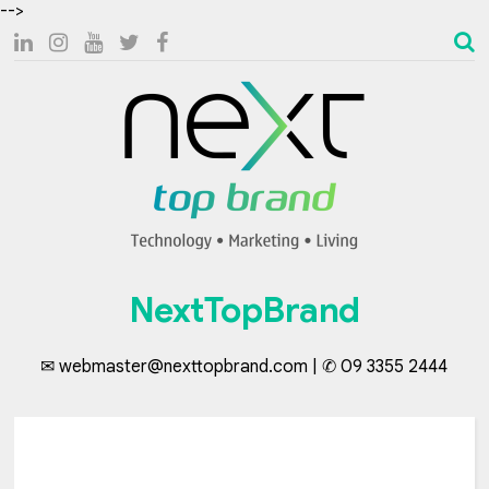
-->
NextTopBrand
✉ webmaster@nexttopbrand.com | ✆ 09 3355 2444