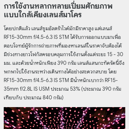
การใช้งานหลากหลายเปี่ยมศักยภาพ
แบบใกล้เคียงเลนส์มาโคร
โดยปกติแล้ว เลนส์ซูมอัลตร้าไวด์มักมีราคาสูง แต่เลนส์
RF15-30mm f/4.5-6.3 IS STM ได้รับการออกแบบมาเพื่อ
ตอบโจทย์ผู้รักการถ่ายภาพที่มองหาเลนส์ในราคาจับต้องได้
มีช่วงทางยาวโฟกัสครอบคลุมการใช้งานตั้งแต่ระยะ 15 - 30
มม. และด้วยน้ำหนักเพียง 390 กรัม เลนส์แสนกะทัดรัดนี้จึง
พกพาไปใช้งานระหว่างเดินทางได้อย่างสะดวกสบาย โดย
RF15-30mm f/4.5-6.3 IS STM มีน้ำหนักเบากว่า RF15-
35mm f/2.8L IS USM ประมาณ 53% (ประมาณ 390 กรัม
เทียบกับ ประมาณ 840 กรัม)