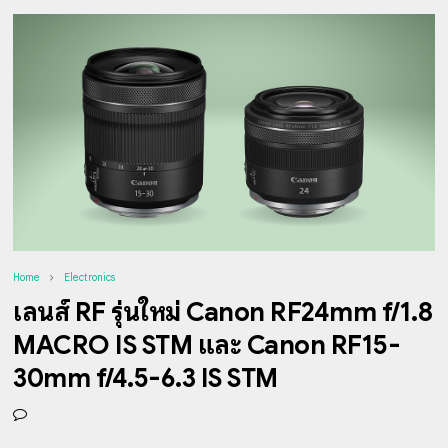
Home
Electronics
เลนส์ RF รุ่นใหม่ Canon RF24mm f/1.8
MACRO IS STM และ Canon RF15-
30mm f/4.5-6.3 IS STM