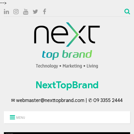
-->
NextTopBrand
✉ webmaster@nexttopbrand.com | ✆ 09 3355 2444
MENU