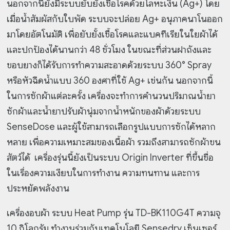
นอกจากนี้ยังมีระบบยับยั้งเชื้อโรคด้วยโลหะเงิน (Ag+) โดย
เมื่อน้ำสัมผัสกับใบพัด ระบบจะปล่อย Ag+ อนุภาคนาโนออก
มาโดยอัตโนมัติ เพื่อยับยั้งเชื้อโรคและแบคทีเรียใน
ใยผ้าได้
และปกป้องได้นานกว่า 48 ชั่วโมง ในขณะที่ส่วนฝาถังและ
ขอบยางก็ได้รับการทำความสะอาดด้วยระบบ 360° Spray
หรือหัวฉีดน้ำแบบ 360 องศาที่ใช้ Ag+ เช่นกัน นอกจากนี้
ในการซักผ้าแต่ละครั้ง
เครื่องจะทำการคำนวนปริมาณน้ำยา
ซักผ้าและน้ำยาปรับผ้านุ่มจากน้ำหนักของผ้าด้วยระบบ
SenseDose และผู้ใช้สามารถเลือกรูปแบบการซักได้หลาก
หลาย เพื่อความเหมาะสมของเนื้อผ้า รวมถึงสามารถซักผ้า
ขน
สัตว์ได้ เครื่องรุ่นนี้ยังเป็นระบบ Origin Inverter ที่ขึ้นชื่อ
ในเรื่องความเงียบในการทำงาน ความทนทาน และการ
ประหยัดพลังงาน
เครื่องอบผ้า ระบบ Heat Pump รุ่น TD-BK110G4T ความจุ
10 กิโลกรัม ทำงานร่วมกับเทคโนโลยี Sensedry เซ็นเซอร์