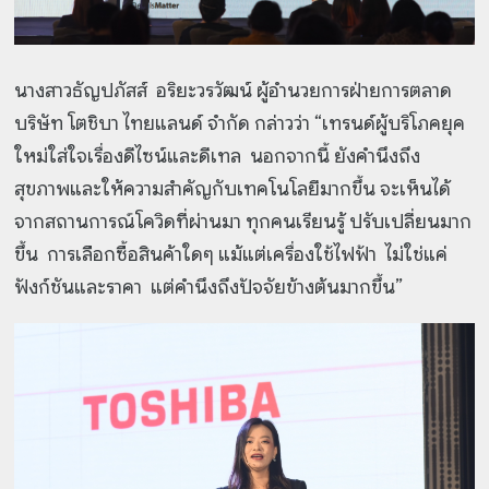
นางสาวธัญปภัสส์ อริยะวรวัฒน์ ผู้อำนวยการฝ่ายการตลาด
บริษัท โตชิบา ไทยแลนด์ จำกัด กล่าวว่า “เทรนด์ผู้บริโภคยุค
ใหม่ใส่ใจเรื่องดีไซน์และดีเทล นอกจากนี้ ยังคำนึงถึง
สุขภาพและให้ความสำคัญกับเทคโนโลยีมากขึ้น จะเห็นได้
จากสถานการณ์โควิดที่ผ่านมา ทุกคนเรียนรู้ ปรับเปลี่ยนมาก
ขึ้น การเลือกซื้อสินค้าใดๆ แม้แต่เครื่องใช้ไฟฟ้า ไม่ใช่แค่
ฟังก์ชันและราคา แต่คำนึงถึงปัจจัยข้างต้นมากขึ้น”