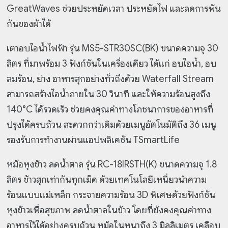
GreatWaves ช่วยประหยัดเวลา ประหยัดไฟ และลดการพัน
กันของผ้าได้
เตาอบไอน้ำไฟฟ้า รุ่น MS5-STR30SC(BK) ขนาดความจุ 30
ลิตร ที่มาพร้อม 3 ฟังก์ชันในเครื่องเดียว ได้แก่ อบไอน้ำ, อบ
ลมร้อน, ย่าง อาหารสุกอย่างทั่วถึงด้วย Waterfall Stream
สามารถสร้าง
ไอน้ำภายใน 30 วินาที และให้ความร้อนสูงถึง
140°C ได้รวดเร็ว ช่วยคงคุณค่าทางโภชนาการของอาหารที่
ปรุงได้ครบถ้วน สะดวกกว่าเดิมด้วยเมนูอัตโนมัติถึง 36 เมนู
รองรับการทำงานผ่านแอปพลิเคชัน TSmartLife
หม้อหุงข้าว ลดน้ำตาล รุ่น RC-18IRSTH(K) ขนาดความจุ 1.8
ลิตร ข้าวสุกเท่ากันทุกเม็ด ด้วยเทคโนโลยีเหนี่ยวนำความ
ร้อนแบบแม่เหล็ก กระจายความร้อน 3D พิเศษด้วยฟังก์ชัน
หุงข้าวเพื่อสุขภาพ ลดน้ำตาลในข้าว โดยที่ยังคงคุณค่าทาง
อาหารไว้ได้อย่างครบถ้วน หม้อในหนาถึง 3 มิลลิเมตร เคลือบ