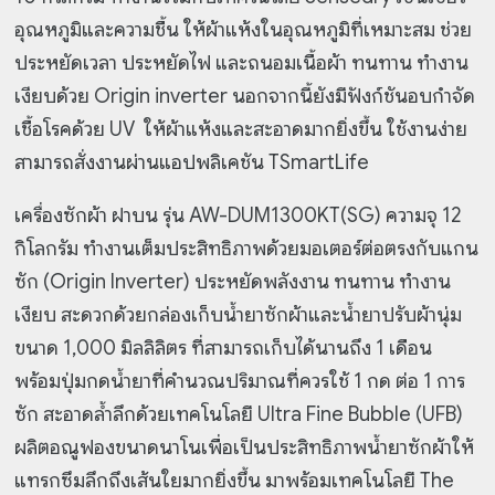
อุณหภูมิและความชื้น ให้ผ้าแห้งในอุณหภูมิที่เหมาะสม ช่วย
ประหยัดเวลา ประหยัดไฟ และถนอมเนื้อผ้า ทนทาน ทำงาน
เงียบด้วย Origin inverter นอกจากนี้ยังมีฟังก์ชันอบกำจัด
เชื้อโรคด้วย UV ให้ผ้าแห้งและสะอาดมากยิ่งขึ้น ใช้งานง่าย
สามารถสั่งงานผ่านแอปพลิเคชัน TSmartLife
เครื่องซักผ้า ฝาบน รุ่น AW-DUM1300KT(SG) ความจุ 12
กิโลกรัม ทำงานเต็มประสิทธิภาพด้วยมอเตอร์ต่อตรงกับแกน
ซัก (Origin Inverter) ประหยัดพลังงาน ทนทาน ทำงาน
เงียบ สะดวกด้วยกล่องเก็บน้ำยาซักผ้าและน้ำยาปรับผ้านุ่ม
ขนาด 1,000 มิลลิลิตร ที่สามารถเก็บได้นานถึง 1 เดือน
พร้อมปุ่มกดน้ำยาที่คำนวณปริมาณที่ควรใช้ 1 กด ต่อ 1 การ
ซัก สะอาดล้ำลึกด้วยเทคโนโลยี Ultra Fine Bubble (UFB)
ผลิตอณูฟองขนาดนาโนเพื่อเป็นประสิทธิภาพน้ำยาซักผ้าให้
แทรกซึมลึกถึงเส้นใยมากยิ่งขึ้น มาพร้อมเทคโนโลยี The