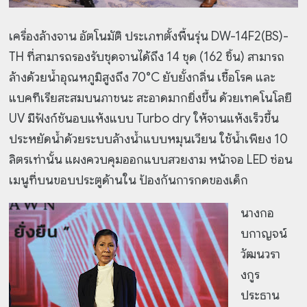
เครื่องล้างจาน อัตโนมัติ ประเภทตั้งพื้นรุ่น DW-14F2(BS)-
TH ที่สามารถรองรับชุดจานได้ถึง 14 ชุด (162 ชิ้น) สามารถ
ล้างด้วยน้ำอุณหภูมิสูงถึง 70°C ยับยั้งกลิ่น เชื้อโรค และ
แบคทีเรียสะสมบนภาชนะ สะอาดมากยิ่งขึ้น ด้วยเทคโนโลยี
UV มีฟังก์ชันอบแห้งแบบ Turbo dry ให้จานแห้งเร็วขึ้น
ประหยัดน้ำด้วยระบบล้างน้ำแบบหมุนเวียน ใช้น้ำเพียง 10
ลิตรเท่านั้น แผงควบคุมออกแบบสวยงาม หน้าจอ LED ซ่อน
เมนูที่บนขอบประตูด้านใน ป้องกันการกดของเด็ก
นางกอ
บกาญจน์
วัฒนวรา
งกูร
ประธาน