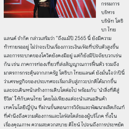
กรรมการ
บริหาร
บริษัท โตชิ
บา ไทย
แลนด์ จำกัด กล่าวเสริมว่า “ถึงแม้ปี 2565 นี้ ยังมีความ
ท้าทายรออยู่ ไม่ว่าจะเป็นเรื่องภาวะเงินเฟ้อที่ปรับตัวสูงขึ้น
และการระบาดของโควิดยังคงมีอยู่ แต่ก็ยังมีปัจจัยบวกเช่น
กัน เช่น ภาคการท่องเที่ยวที่ส่งสัญญาณการฟื้นตัว รวมถึง
มาตรการกระตุ้นจากภาครัฐ โตชิบา ไทยแลนด์ ยังมั่นใจว่าปีนี้
ว่าเศรษฐกิจของประเทศจะเริ่มกลับสู่ภาวะปกติได้มากขึ้น
และจะเดินหน้าสร้างการเติบโตต่อไป พร้อมกับ ‘นำสิ่งที่ดีสู่
ชีวิต’ ให้กับคนไทย โดยไม่เพียงแต่จะนำเสนอสินค้า
เทคโนโลยีญี่ปุ่น ที่ผ่านขั้นตอนการวิจัยและพัฒนาผลิตภัณฑ์
ที่คำนึงถึงความต้องการและไลฟ์สไตล์ของผู้บริโภค ทั้งใน
เรื่องคุณภาพ ความสะดวกสบาย ดีไซน์ ไปจนถึงการประหยัด