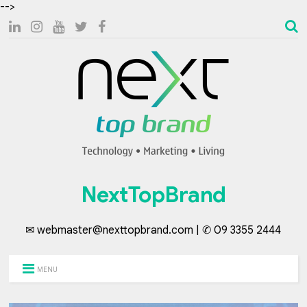
-->
NextTopBrand
✉ webmaster@nexttopbrand.com | ✆ 09 3355 2444
MENU