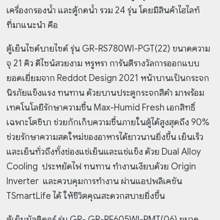
เครื่องกรองน้ำ และตู้กดน้ำ รวม 24 รุ่น โดยมีสินค้าไฮไลท์
ที่มาแนะนำ คือ
ตู้เย็นไซด์บายไซด์ รุ่น GR-RS780WI-PGT(22) ขนาดความ
จุ 21 คิว ดีไซน์สวยงาม หรูหรา
การันตีรางวัลการออกแบบ
ยอดเยี่ยมจาก Reddot Design 2021 หน้าบานเป็นกระจก
นิรภัยแข็งแรง ทนทาน ด้วยบานประตูกระจกสีดำ มาพร้อม
เทคโนโลยีรักษาความชื้น Max-Humid Fresh เอกสิทธิ์
เฉพาะโตชิบา ช่วยกักเก็บความชื้นภายในตู้ได้สูงสุดถึง 90%
ช่วยรักษาความสดใหม่ของอาหารได้ยาวนานยิ่งขึ้น เย็นเร็ว
และเย็นทั่วถึงทั้งช่องแช่เย็นและแช่แข็ง ด้วย Dual Alloy
Cooling ประหยัดไฟ ทนทาน ทำงานเงียบด้วย Origin
Inverter และควบคุมการทำงาน ผ่านแอปพลิเคชัน
TSmartLife ได้ ให้ชีวิตคุณสะดวกสบายยิ่งขึ้น
ตู้เย็นมัลติดอร์ รุ่น GR- GR-RF605WI-PMT(06) ขนาด