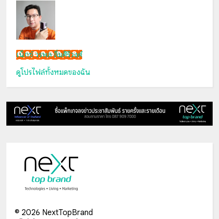
เน็กซ์ วรพล ลิ่มศิริวงศ์
ดูโปรไฟล์ทั้งหมดของฉัน
©
2026
NextTopBrand