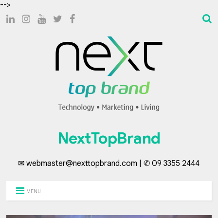
-->
NextTopBrand
✉ webmaster@nexttopbrand.com | ✆ 09 3355 2444
MENU