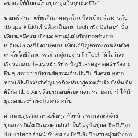
อนาคตให้กับคนไทยทุกกลุ่ม ในทุกช่วงชีวิต”
นายนริศ กล่าวเพิ่มเติมว่า คนรุ่นใหม่ที่จะเข้ามาร่วมงานกับ
ttb spark ไม่จำเป็นต้องเป็นสาย Tech หรือ Data เท่านั้น
เพียงแค่มีความเชื่อและความมุ่งมั่นที่อยากสร้างการ
เปลี่ยนแปลงที่มีความหมาย เพื่อแก้ปัญหาทางการเงินด้วย
เทคโนโลยีก็สามารถเข้ามาสู่สายงาน FinTech ได้ ไม่ว่าจะ
เรียนจบสาขาไฟแนนซ์ บริหาร บัญชี เศรษฐศาสตร์ หรือสาขา
อื่น ๆ เพราะการทำงานต้องร่วมกันเป็นทีม ซึ่งความหลาก
หลายเป็นปัจจัยสำคัญมากที่จะนำมาสู่ความสำเร็จ ดังนั้น ทีม
ดิจิทัล ttb spark จึงประกอบด้วยคนจากหลายสาขาทำให้มี
มุมมองและทักษะที่แตกต่างกัน
ด้านนายสุขสกล ภัทรธนิยกุล หัวหน้าสรรหาและว่าจ้าง
บุคลากร ทีเอ็มบีธนชาต กล่าวว่า ในปัจจุบันทุกอาชีพที่เกี่ยว
กับ FinTech ล้วนน่าจับตามอง ซึ่งทีเอ็มบีธนชาตมุ่งสร้างการ