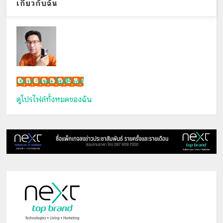
เกี่ยวกับฉัน
เน็กซ์ วรพล ลิ่มศิริวงศ์
ดูโปรไฟล์ทั้งหมดของฉัน