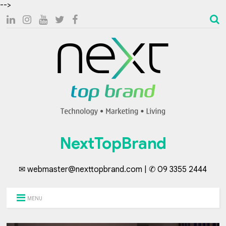
-->
NextTopBrand
✉ webmaster@nexttopbrand.com | ✆ 09 3355 2444
MENU