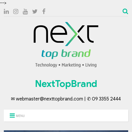
-->
NextTopBrand
✉ webmaster@nexttopbrand.com | ✆ 09 3355 2444
MENU