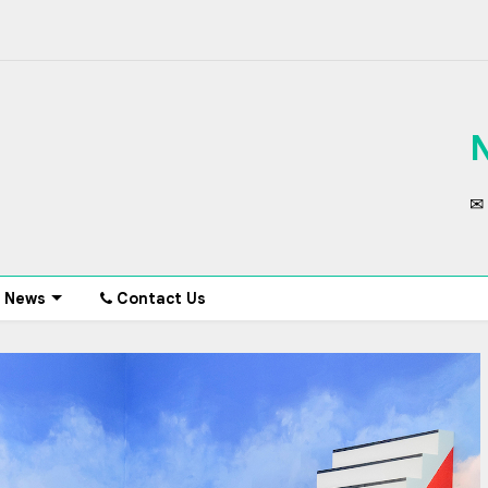
✉ 
News
Contact Us