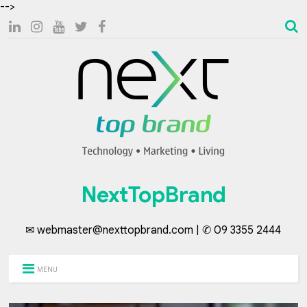
-->
NextTopBrand
✉ webmaster@nexttopbrand.com | ✆ 09 3355 2444
MENU