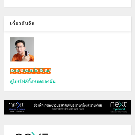
เกี่ยวกับฉัน
เน็กซ์ วรพล ลิ่มศิริวงศ์
ดูโปรไฟล์ทั้งหมดของฉัน