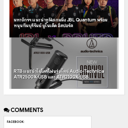
มหาจักรฯ แนะนำหูฟังเกมมิ่ง JBL Quantum พร้อม
หนุนทีมบุรีรัมย์ ยูไนเต็ด อีสปอร์ต
RTB แนะนำไมโครโฟนรุ่นใหม่ Audio-Technica
ATR2500X-USB และ ATR2100X-USB
COMMENTS
FACEBOOK
: