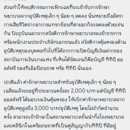
ส่วนทำให้พฤติกรรมการเพิกเฉยที่จะเข้ารับการรักษา
พยาบาลจากอุบัติเหตุเล็ก ๆ น้อย ๆ ลดลง นั่นหมายถึงอัตรา
การเสียชีวิตจากอาการแทรกซ้อนที่ตามมาก็จะลดลงด้วยเช่น
กัน ปัจจุบันนอกจากสวัสดิการรักษาพยาบาลของข้าราชการ
หรือพนักงานประจำบริษัทเอกชนแล้ว สวัสดิการคุ้มครองด้าน
อุบัติเหตุของบุคคลทั่วไปที่ได้จากการเปิดบัญชีเงินฝากของ
สถาบันการเงินบางแห่ง ที่เห็นได้ชัดเจนก็คือบัญชี ทีทีบี ออ
ลล์ฟรี ของทีเอ็มบีธนชาต หรือ ทีทีบี นั่นเอง
ปกติแล้ว ค่ารักษาพยาบาลสำหรับอุบัติเหตุเล็ก ๆ น้อย ๆ
เฉลี่ยแล้วจะอยู่ที่ประมาณครั้งละ 2,000 บาท แต่บัญชี ทีทีบี
ออลล์ฟรี ได้มอบวงเงินคุ้มครอง ให้เบิกค่ารักษาพยาบาลจาก
อุบัติเหตุสูงถึง 3,000 บาท/อุบัติเหตุ โดยไม่จำกัดจำนวน
ครั้ง สามารถเข้ารักษาในสถานพยาบาลชั้นนำทั้งโรงพยาบาล
และคลินิกในเครือธนชาตที่เป็นคู่สัญญากับทีทีบี ที่มีอยู่