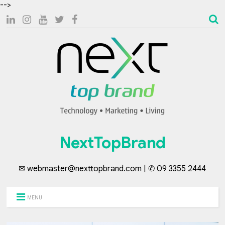
-->
NextTopBrand
✉ webmaster@nexttopbrand.com | ✆ 09 3355 2444
MENU