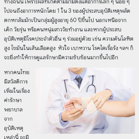
ทางถนน เพราะผลที่เกิดตามมามีตั้งแต่อาการเล็ก ๆ น้อย ๆ
ไปจนถึงอาการหนักโดย 1 ใน 3 ของผู้ประสบอุบัติเหตุพลัด
ตกหกล้มมักเป็นกลุ่มผู้สูงอายุ 60 ปีขึ้นไป นอกเหนือจาก
เด็ก วัยรุ่น หรือคนหนุ่มสาววัยทำงาน และหากผู้ประสบ
อุบัติเหตุมีโรคประจำตัวอื่น ๆ ร่วมอยู่ด้วย เช่น ความดันโลหิต
สูง ไขมันในเส้นเลือดสูง หัวใจ เบาหวาน โรคไตเรื้อรัง ฯลฯ ก็
จะยิ่งทำให้การดูแลรักษามีความซับซ้อนมากขึ้นไปอีก
หากคนไทย
มีสวัสดิการ
เพิ่มในเรื่อง
ค่ารักษา
พยาบาล
จาก
อุบัติเหตุ
เหล่านี้ จะมี