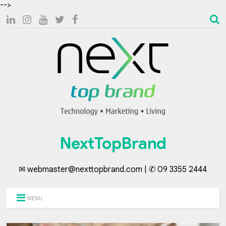
-->
NextTopBrand
✉ webmaster@nexttopbrand.com | ✆ 09 3355 2444
MENU