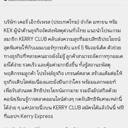
บริษัท เคอรี่ เอ็กซ์เพรส (ประเทศไทย) จำกัด มหาชน หรือ
KEX ผู้นำด้านธุรกิจจัดส่งพัสดุด่วนทั่วไทย แนะนำโปรแกรม
สมาชิก KERRY CLUB คลับส่งความสุขที่มอบสิทธิประโยชน์
สุดพิเศษให้กับเมมเบอร์ทุกระดับ แชร์ 5 ฟีเจอร์เด็ด ตัวช่วย
ทางธุรกิจที่หลายคนอาจยังไม่รู้ ลูกค้าสามารถจัดการทุกออเด
อร์ได้ง่าย รวดเร็ว และคุ้มค่ามากยิ่งขึ้น ทั้งรู้สถานะพัสดุ
พฤติกรรมลูกค้า โปรไฟล์ธุรกิจ เทรนด์ตลาด สร้างแต้มต่อให้
ธุรกิจเติบโตต่อเนื่องและยั่งยืนกว่าใคร พร้อมแลกพอยท์
เพื่อรับส่วนลด สิทธิประโยชน์มากมาย รวมถึงอัปสกิลด้วย
คอร์สเรียนรู้การตลาดออนไลน์ต่างๆ กดรับสิทธิพิเศษเหล่านี้
ได้ง่าย ๆ แค่ปลายนิ้วบน KERRY CLUB สมัครได้แล้ววันนี้ ฟรี!
ที่แอปฯ Kerry Express