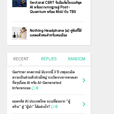
Sectoral CERT รับมือภัยไซเบอร์ยุค
AI พร้อมวางรากฐานสู่ Post-
Quantum พร้อม MoU กับ TBS
Nothing Headphone (a) หูฟังที่ใช้
แสดงตัวตนสำหรับคนเมือง
RECENT
REPLIES
RANDOM
Gartner คาดการณ์ นับจากนี้ 3 ปี เหตุละเมิด
ความเป็นส่วนตัวส่วนใหญ่ จะเกิดจากการคาดเดา
ที่สรุปโดย AI หรือ AI-Generated
Inferences
0
ถอดรหัส AI ประเทศไทย จะเปลี่ยนจาก "ผู้
สร้าง" สู่ "ผู้นำ" ได้อย่างไร?
0