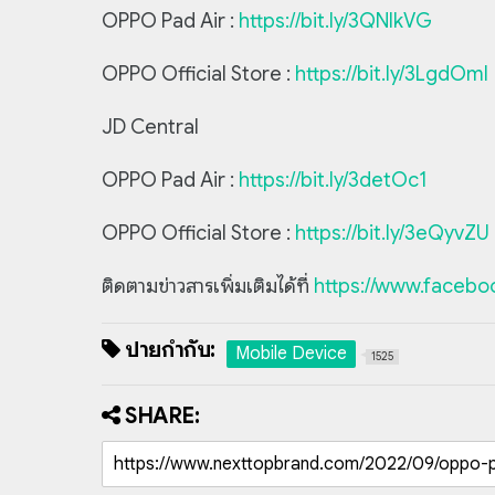
OPPO Pad Air :
https://bit.ly/3QNIkVG
OPPO Official Store :
https://bit.ly/3LgdOml
JD Central
OPPO Pad Air :
https://bit.ly/3detOc1
OPPO Official Store :
https://bit.ly/3eQyvZU
ติดตามข่าวสารเพิ่มเติมได้ที่
https://www.facebo
ป้ายกำกับ:
Mobile Device
1525
SHARE: