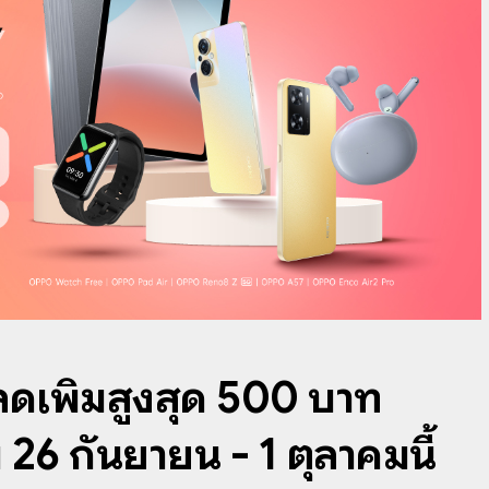
เพิ่มสูงสุด 500 บาท
 26 กันยายน - 1 ตุลาคมนี้