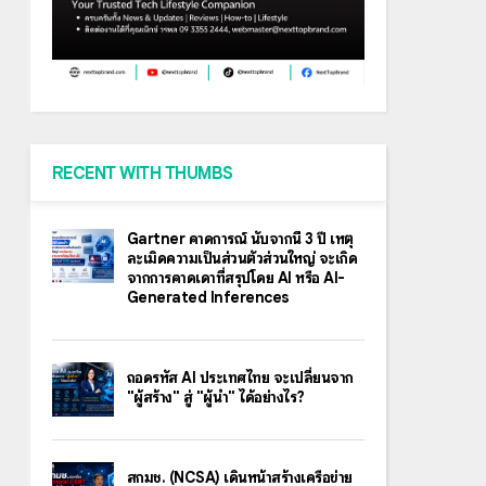
RECENT WITH THUMBS
Gartner คาดการณ์ นับจากนี้ 3 ปี เหตุ
ละเมิดความเป็นส่วนตัวส่วนใหญ่ จะเกิด
จากการคาดเดาที่สรุปโดย AI หรือ AI-
Generated Inferences
ถอดรหัส AI ประเทศไทย จะเปลี่ยนจาก
"ผู้สร้าง" สู่ "ผู้นำ" ได้อย่างไร?
สกมช. (NCSA) เดินหน้าสร้างเครือข่าย