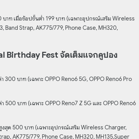
าท เมื่อช้อปขั้นต่ำ 199 บาท (เฉพาะอุปกรณ์เสริม Wireless
43, Band Strap, AK775/779, Phone Case, MH320,
 Birthday Fest จัดเต็มแจกคูปอง
ลดมูลค่า 300 บาท (เฉพาะ OPPO Reno6 5G, OPPO Reno6 Pro
ลดมูลค่า 500 บาท (เฉพาะ OPPO Reno7 Z 5G และ OPPO Reno6
% สูงสุด 500 บาท (เฉพาะอุปกรณ์เสริม Wireless Charger,
 Strap, AK775/779, Phone Case, MH320, MH135,Super