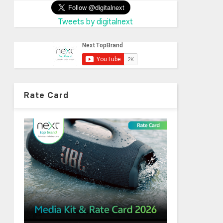
Tweets by digitalnext
Rate Card