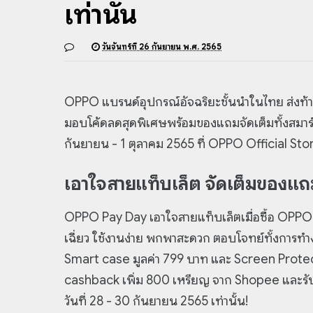
เท่านั้น
วันจันทร์ที่ 26 กันยายน พ.ศ. 2565
OPPO แบรนด์อุปกรณ์อัจฉริยะชั้นนำในไทย ส่งท้
มอบโค้ดลดสุดพิเศษพร้อมของแถมจัดเต็มทั้งสมาร์ต
กันยายน - 1 ตุลาคม 2565 ที่ OPPO Official S
เอาใจสายแท็บเล็ต จัดเต็มของแถ
OPPO Pay Day เอาใจสายแท็บเล็ตเมื่อซื้อ OPPO
เฉี่ยว ใช้งานง่าย พกพาสะดวก ตอบโจทย์ทั้งการท
Smart case มูลค่า 799 บาท และ Screen Protect
cashback เพิ่ม 800 เหรียญ จาก Shopee และรั
วันที่ 28 - 30 กันยายน 2565 เท่านั้น!