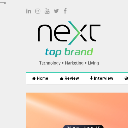
-->
Home
Review
Interview