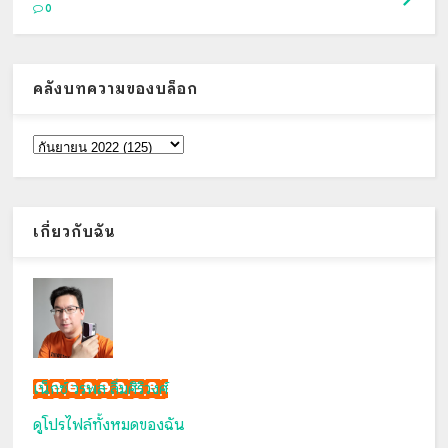
0
คลังบทความของบล็อก
เกี่ยวกับฉัน
เน็กซ์ วรพล ลิ่มศิริวงศ์
ดูโปรไฟล์ทั้งหมดของฉัน