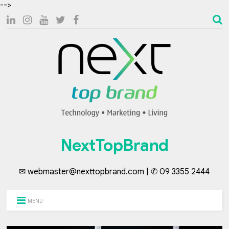
-->
NextTopBrand
✉ webmaster@nexttopbrand.com | ✆ 09 3355 2444
MENU